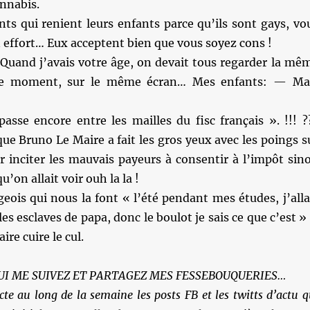
nnabis.
ts qui renient leurs enfants parce qu’ils sont gays, vo
n effort… Eux acceptent bien que vous soyez cons !
Quand j’avais votre âge, on devait tous regarder la mê
e moment, sur le même écran… Mes enfants: — Ma
asse encore entre les mailles du fisc français ». !!! ?
ue Bruno Le Maire a fait les gros yeux avec les poings s
r inciter les mauvais payeurs à consentir à l’impôt sin
qu’on allait voir ouh la la !
eois qui nous la font « l’été pendant mes études, j’alla
les esclaves de papa, donc le boulot je sais ce que c’est »
ire cuire le cul.
UI ME SUIVEZ ET PARTAGEZ MES FESSEBOUQUERIES…
cte au long de la semaine les posts FB et les twitts d’actu q