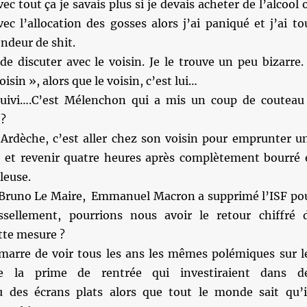
ec tout ça je savais plus si je devais acheter de l’alcool 
ec l’allocation des gosses alors j’ai paniqué et j’ai to
endeur de shit.
de discuter avec le voisin. Je le trouve un peu bizarre. 
isin », alors que le voisin, c’est lui…
 suivi….C’est Mélenchon qui a mis un coup de couteau
 ?
 Ardèche, c’est aller chez son voisin pour emprunter u
e et revenir quatre heures après complètement bourré 
leuse.
Bruno Le Maire, Emmanuel Macron a supprimé l’ISF po
issellement, pourrions nous avoir le retour chiffré 
ette mesure ?
arre de voir tous les ans les mêmes polémiques sur l
 de la prime de rentrée qui investiraient dans d
 des écrans plats alors que tout le monde sait qu’i