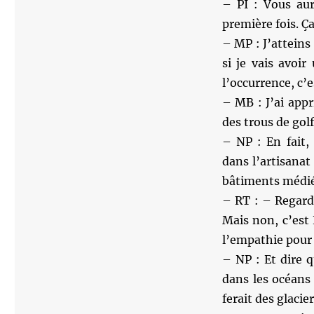
– PI : Vous aur
première fois. Ça
– MP : J’atteins
si je vais avoi
l’occurrence, c’e
– MB : J’ai appr
des trous de golf
– NP : En fait,
dans l’artisana
bâtiments médi
– RT : – Regarde
Mais non, c’est
l’empathie pour 
– NP : Et dire qu
dans les océans 
ferait des glacie