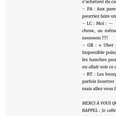
s’achètent du ca
– PA : Aux paren
pourriez faire u
– LC : Moi : — 
chose, au mêm
nooooon !!!!
– GB : « Uber p
Impossible puisq
les hanches pou
on allait voir ce 
– RT : Les bourg
parfois fouetter 
mais allez vous fa
MERCI À VOUS Q
RAPPEL : Je colle