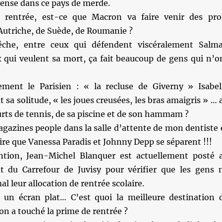
pense dans ce pays de merde.
 rentrée, est-ce que Macron va faire venir des pro
Autriche, de Suède, de Roumanie ?
che, entre ceux qui défendent viscéralement Salm
x qui veulent sa mort, ça fait beaucoup de gens qui n’o
ment le Parisien : « la recluse de Giverny » Isabel
 sa solitude, « les joues creusées, les bras amaigris » … 
urts de tennis, de sa piscine et de son hammam ?
agazines people dans la salle d’attente de mon dentiste 
roire que Vanessa Paradis et Johnny Depp se séparent !!!
tion, Jean-Michel Blanquer est actuellement posté 
t du Carrefour de Juvisy pour vérifier que les gens 
l leur allocation de rentrée scolaire.
à un écran plat… C’est quoi la meilleure destination 
n a touché la prime de rentrée ?