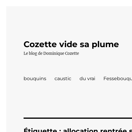
Cozette vide sa plume
Le blog de Dominique Cozette
bouquins
caustic
du vrai
Fessebouqu
Étiquette :
allocation rentrée 