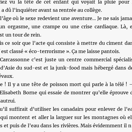
iez vu la tête de cet enfant qui voyait la pluie pour 
 a dû l’inquiéter avant sa rentrée au collège.
 l’âge où le sexe redevient une aventure… Je ne sais jama
r un orgasme, une crampe ou une crise cardiaque. Là, 
st un tour de rein.
is ce soir que l’acte qui consiste à mettre du ciment da
 est classé « éco-terrorisme ». Ça me laisse pantois.
 Carcassonne c’est juste un centre commercial spéciali
t d’Asie du sud-est et la junk-food mais hébergé dans d
évaux.
 ! Il y a une tête de poisson mort qui parle à la télé !
 Elisabeth Borne qui essaie de montrer qu’elle éprouve 
autrui.
’il suffirait d’utiliser les canadairs pour enlever de l’e
qui montent et aller la larguer sur les montagnes où el
rs et puis de l’eau dans les rivières. Mais évidemment il n