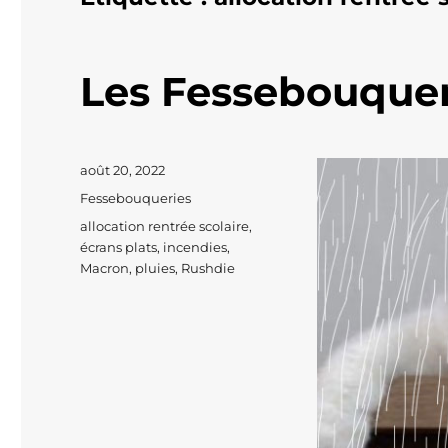
Les Fessebouquer
Publié
août 20, 2022
le
Catégories
Fessebouqueries
Étiquettes
allocation rentrée scolaire
,
écrans plats
,
incendies
,
Macron
,
pluies
,
Rushdie