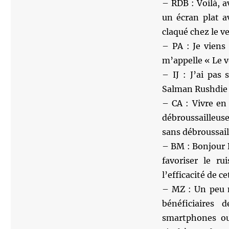
– RDB : Voilà, av
un écran plat av
claqué chez le v
– PA : Je viens 
m’appelle « Le vo
– IJ : J’ai pas
Salman Rushdie
– CA : Vivre en
débroussailleus
sans débroussail
– BM : Bonjour 
favoriser le ru
l’efficacité de c
– MZ : Un peu m
bénéficiaires
smartphones ou