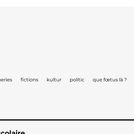
eries
fictions
kultur
politic
que fœtus là ?
scolaire