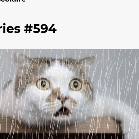
ies #594