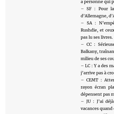
a personne qui 
– SF : Pour la
d’Allemagne, d’
– SA : N’empê
Rushdie, et ceu
pas lu ses livres.
– CC : Sérieuse
Balkany, traînant
milieu de ses co
– LC : Y a des m
j’arrive pas à c
– CEMT : Atten
rayon écran pla
dépensent pas ma
– JU : J’ai déj
vacances quand o