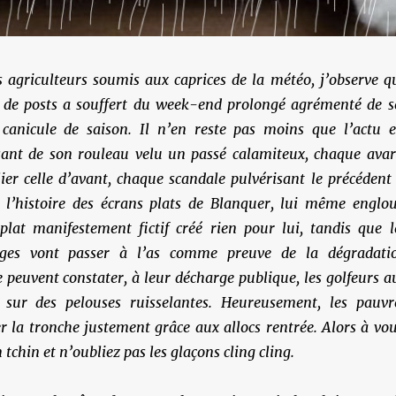
agriculteurs soumis aux caprices de la météo, j’observe q
e de posts a souffert du week-end prolongé agrémenté de s
t canicule de saison. Il n’en reste pas moins que l’actu e
asant de son rouleau velu un passé calamiteux, chaque avar
ier celle d’avant, chaque scandale pulvérisant le précédent
 l’histoire des écrans plats de Blanquer, lui même englou
lat manifestement fictif créé rien pour lui, tandis que l
ages vont passer à l’as comme preuve de la dégradati
 peuvent constater, à leur décharge publique, les golfeurs a
 sur des pelouses ruisselantes. Heureusement, les pauvr
r la tronche justement grâce aux allocs rentrée. Alors à vou
n tchin et n’oubliez pas les glaçons cling cling.