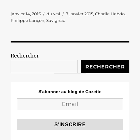
Publié
Catégories
Étiquettes
janvier 14, 2016
du vrai
7 janvier 2015
,
Charlie Hebdo
,
le
Philippe Lançon
,
Savignac
Rechercher
RECHERCHER
S'abonner au blog de Cozette