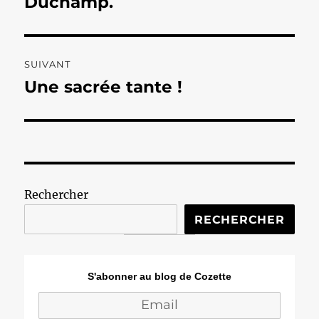
Duchamp.
l’article
SUIVANT
Une sacrée tante !
Publication
suivante :
Rechercher
RECHERCHER
S'abonner au blog de Cozette