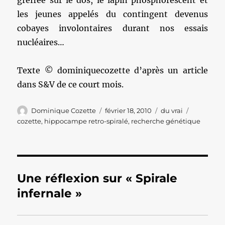
greffée sur le dos, le lapin phosphorescent et
les jeunes appelés du contingent devenus
cobayes involontaires durant nos essais
nucléaires…
Texte © dominiquecozette d’après un article
dans S&V de ce court mois.
Auteur
Publié
Catégories
Étiquette
Dominique Cozette
février 18, 2010
du vrai
le
cozette
,
hippocampe retro-spiralé
,
recherche génétique
Une réflexion sur « Spirale
infernale »