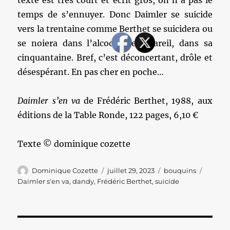
texte est très court et écrit gros, on n’a pas le
temps de s’ennuyer. Donc Daimler se suicide
vers la trentaine comme Berthet se suicidera ou
se noiera dans l’alcool, c’est pareil, dans sa
cinquantaine. Bref, c’est déconcertant, drôle et
désespérant. En pas cher en poche…
Daimler s’en va
de Frédéric Berthet, 1988, aux
éditions de la Table Ronde, 122 pages, 6,10 €
Texte © dominique cozette
Auteur
Publié
Catégories
Étiquet
Dominique Cozette
juillet 29, 2023
bouquins
le
Daimler s'en va
,
dandy
,
Frédéric Berthet
,
suicide
Navigation