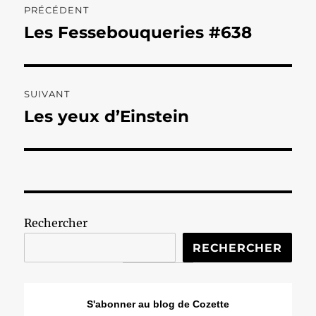
PRÉCÉDENT
de
Les Fessebouqueries #638
Publication
précédente :
l’article
SUIVANT
Les yeux d’Einstein
Publication
suivante :
Rechercher
RECHERCHER
S'abonner au blog de Cozette