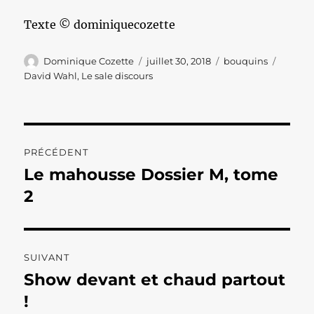
Texte © dominiquecozette
Auteur
Publié
Catégories
Étiquet
Dominique Cozette
juillet 30, 2018
bouquins
le
David Wahl
,
Le sale discours
Navigation
PRÉCÉDENT
de
Le mahousse Dossier M, tome
Publication
précédente :
2
l’article
SUIVANT
Show devant et chaud partout
Publication
suivante :
!