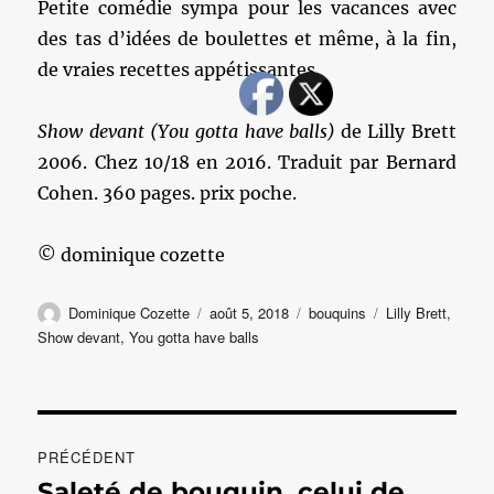
Petite comédie sympa pour les vacances avec
des tas d’idées de boulettes et même, à la fin,
de vraies recettes appétissantes.
Show devant
(You gotta have balls)
de Lilly Brett
2006. Chez 10/18 en 2016. Traduit par Bernard
Cohen. 360 pages. prix poche.
© dominique cozette
Auteur
Publié
Catégories
Étiquettes
Dominique Cozette
août 5, 2018
bouquins
Lilly Brett
,
le
Show devant
,
You gotta have balls
Navigation
PRÉCÉDENT
de
Saleté de bouquin, celui de
Publication