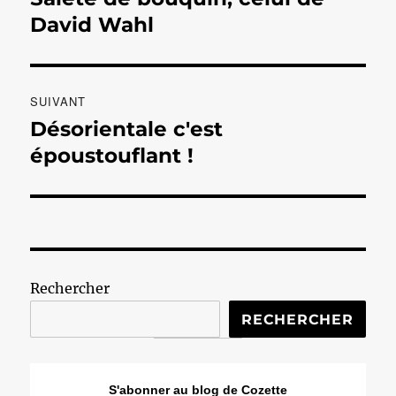
précédente :
David Wahl
l’article
SUIVANT
Désorientale c'est
Publication
suivante :
époustouflant !
Rechercher
RECHERCHER
S'abonner au blog de Cozette