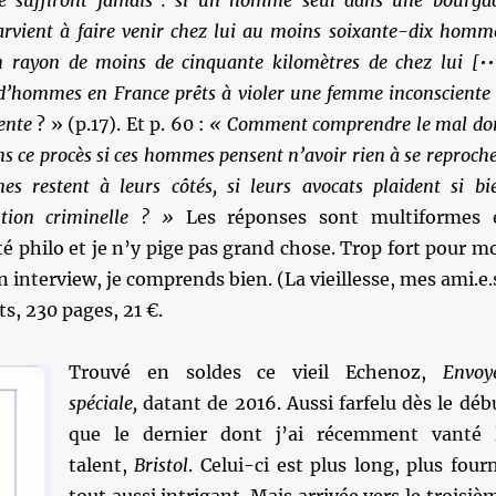
ne suffiront jamais : si un homme seul dans une bourga
vient à faire venir chez lui au moins soixante-dix homm
 rayon de moins de cinquante kilomètres de chez lui [••
 d’hommes en France prêts à violer une femme inconsciente 
ente
? » (p.17). Et p. 60 :
« Comment comprendre le mal do
ans ce procès si ces hommes pensent n’avoir rien à se reproche
es restent à leurs côtés, si leurs avocats plaident si bi
ntion criminelle ? »
Les réponses sont multiformes 
 philo et je n’y pige pas grand chose. Trop fort pour mo
interview, je comprends bien. (La vieillesse, mes ami.e.
s, 230 pages, 21 €.
Trouvé en soldes ce vieil Echenoz,
Envoy
spéciale,
datant de 2016. Aussi farfelu dès le déb
que le dernier dont j’ai récemment vanté 
talent,
Bristol
. Celui-ci est plus long, plus fourn