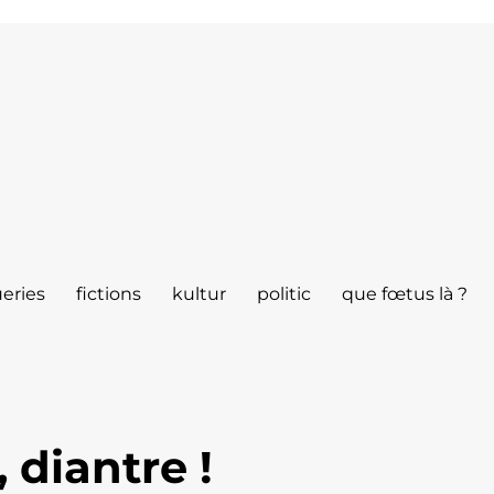
eries
fictions
kultur
politic
que fœtus là ?
 diantre !