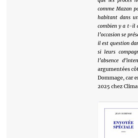
que les procès 
comme Mazan par
habitant dans un
combien y a t-il
l’occasion se prés
il est question d
si leurs compagn
l’absence d’inte
argumentées côté
Dommage, car en 
2025 chez Climat