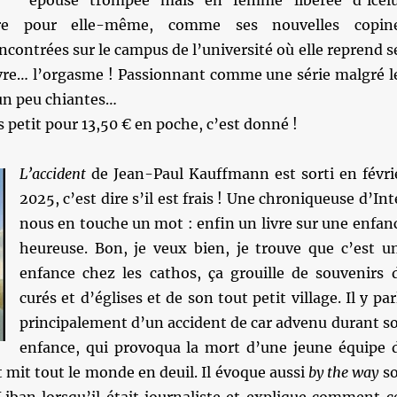
épouse trompée mais en femme libérée d’icelu
re pour elle-même, comme ses nouvelles copin
contrées sur le campus de l’université où elle reprend s
vre… l’orgasme ! Passionnant comme une série malgré l
un peu chiantes…
s petit pour 13,50 € en poche, c’est donné !
L’accident
de Jean-Paul Kauffmann est sorti en févri
2025, c’est dire s’il est frais ! Une chroniqueuse d’Int
nous en touche un mot : enfin un livre sur une enfan
heureuse. Bon, je veux bien, je trouve que c’est u
enfance chez les cathos, ça grouille de souvenirs 
curés et d’églises et de son tout petit village. Il y par
principalement d’un accident de car advenu durant s
enfance, qui provoqua la mort d’une jeune équipe 
et mit tout le monde en deuil. Il évoque aussi
by the way
s