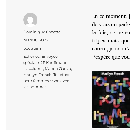
En ce moment, j’
de vous en parle
Auteur
Dominique Cozette
la fois, ce ne 
Publié
mars 18, 2025
tripes mais que
le
Catégories
bouquins
courte, je ne m’a
Étiquettes
Echenoz
,
Envoyée
J’espère que vou
spéciale
,
JP Kauffmann
,
L'accident
,
Manon Garcia
,
Marilyn French
,
Toilettes
pour femmes
,
vivre avec
les hommes