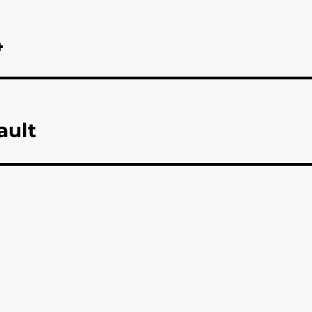
4
ault