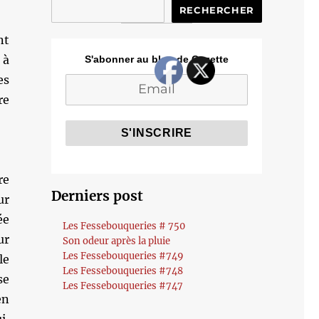
RECHERCHER
nt
 à
S'abonner au blog de Cozette
es
re
re
Derniers post
ur
ée
Les Fessebouqueries # 750
ur
Son odeur après la pluie
Les Fessebouqueries #749
le
Les Fessebouqueries #748
se
Les Fessebouqueries #747
en