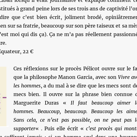
iban lorsqu’il était journaliste et explique comment c
itués à grand peine lors de ses trois ans de captivité l’o
dire que c’est bien écrit, joliment brodé, opiniâtreme
ien sur sa fratrie, beaucoup sur son père taiseux et sa mè
’est moi qui dis ça). Ça ne m’a pas réellement passionn
re.
Equateur, 22 €
Ces réflexions sur le procès Pélicot ouvre sur le fa
que la philosophe Manon Garcia, avec son
Vivre av
les hommes
, a du mal à se dire que les mecs sont d
mecs bien. Il ouvre sur la phrase bien connue 
Marguerite Duras «
Il faut beaucoup aimer l
hommes. Beaucoup, beaucoup. Beaucoup les aime
Sans cela, ce n’est pas possible, on ne peut pas l
supporter
« . Puis elle écrit «
c’est procès qui mont