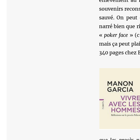
enlèvement au L
souvenirs reconst
sauvé. On peut 
narré bien que r
«
poker face
» (c
mais ça peut plai
340 pages chez 