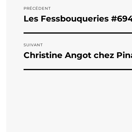
Navigation
PRÉCÉDENT
de
Les Fessbouqueries #69
Publication
précédente :
l’article
SUIVANT
Christine Angot chez Pin
Publication
suivante :