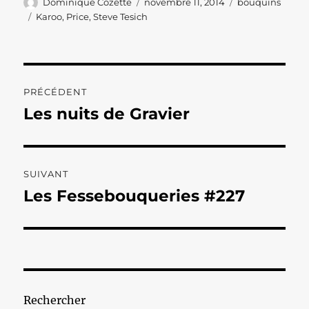
Auteur
Publié
Catégories
Dominique Cozette
novembre 11, 2014
bouquins
le
Étiquettes
Karoo
,
Price
,
Steve Tesich
Navigation
PRÉCÉDENT
de
Les nuits de Gravier
Publication
précédente :
l’article
SUIVANT
Les Fessebouqueries #227
Publication
suivante :
Rechercher