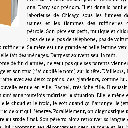
ans, Dany son prénom. Il vit dans la banlie
laborieuse de Chicago sous les fumées d
usines et les flammes des raffineries 
pétrole. Son père est petit, mutique et chia
: pas de télé, pas de téléphone, pas de voitur
à la raffinerie. Sa mère est une grande et belle femme ven
lle fait des ménages. Dany est souvent seul la nuit.
lôme de fin d’année, ne veut pas que ses parents vienne
ge et son truc (j’ai oublié le nom) sur la tête. D’ailleurs, i
 traîne avec ses deux copains, des glandeurs, comme lui. 
velle venue en ville, Rachel, très jolie fille. Il réussit
t ami sans toutefois maîtriser la situation. Elle le mène 
le le chaud et le froid, le voit quand ça l’arrange, le jet
truc de ouf qui l’énerve. Parallèlement, on diagnostique 
e au stade final. Son père va alors retrouver sa langue 
ie, lui racontant ses déconvenues avec sa mère et les l