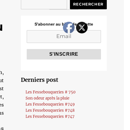
RECHERCHER
u
S'abonner au blog de Cozette
h,
Derniers post
ut
st
Les Fessebouqueries # 750
t,
Son odeur après la pluie
es
Les Fessebouqueries #749
Les Fessebouqueries #748
ns
Les Fessebouqueries #747
18