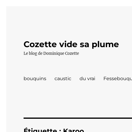
Cozette vide sa plume
Le blog de Dominique Cozette
bouquins
caustic
du vrai
Fessebouqu
Étiquette :
Karoo