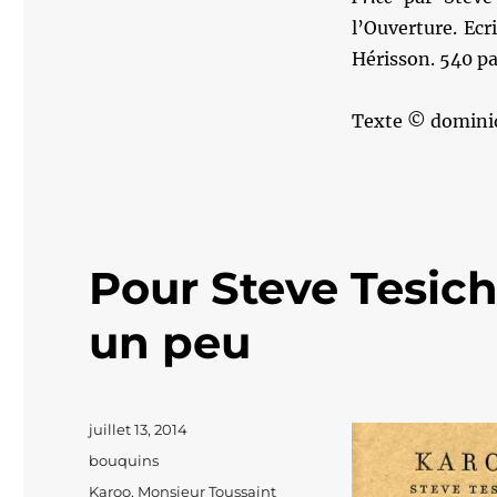
l’Ouverture. Ecr
Hérisson. 540 pa
Texte © domini
Pour Steve Tesich,
un peu
Publié
juillet 13, 2014
le
Catégories
bouquins
Étiquettes
Karoo
,
Monsieur Toussaint