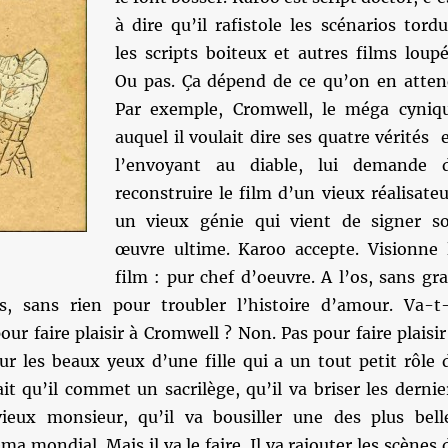
à dire qu’il rafistole les scénarios tordu
les scripts boiteux et autres films loupé
Ou pas. Ça dépend de ce qu’on en atten
Par exemple, Cromwell, le méga cyniq
auquel il voulait dire ses quatre vérités 
l’envoyant au diable, lui demande 
reconstruire le film d’un vieux réalisateu
un vieux génie qui vient de signer s
œuvre ultime. Karoo accepte. Visionne 
film : pur chef d’oeuvre. A l’os, sans gra
s, sans rien pour troubler l’histoire d’amour. Va-t-
our faire plaisir à Cromwell ? Non. Pas pour faire plaisir
ur les beaux yeux d’une fille qui a un tout petit rôle 
sait qu’il commet un sacrilège, qu’il va briser les dernie
ieux monsieur, qu’il va bousiller une des plus bell
ma mondial. Mais il va le faire. Il va rajouter les scènes 