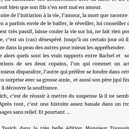
 voit bien que son fils s’en sort mal en amour.
toire de l’initiation à la vie, l’amour, la mort que raconte 
on a parfois envie de le baffer, le réveiller, lui conseiller 
est très passif, laisse couler la vie sur lui, ne fait rien po
e, c’est un (cas) désespéré. Jusqu’à un certain jour où il
tre dans la peau des autres pour mieux les appréhender.
e alors quels sont les vrais rapports entre Rachel et s
vations de ses deux copains, l’un qui commet un ac
 mieux disparaître, l’autre qui préfère se fondre dans cet
s surprise avec sa grosse amie, et aussi son père jqui fin
 il découvre la souffrance.
ich, c’est de réussir à mettre du suspense là il ne semb
 Après tout, c’est une histoire assez banale dans un tr
ages sans relief. Et pourtant …
Tesich dans la très belle édition Monsieur Toussai