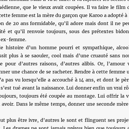
médienne, que le vieux avait coupées. Il va faire le film 
 cette femme est la mère du garçon que Karoo a adopté à 
on de 20 ans formidable, qu’il adore mais dont il ne pe
ité et qu’il renvoie toujours, sous des prétextes bidon
n ex-femme.
de histoire d’un homme pourri et sympathique, alcoo
ssit plus à se saouler, cool mais d’une cruauté sans n
ce pour d’autres raisons, d’autres alibis. Or, l’amour 
onner une chance de se racheter. Rendre à cette femme 
’a pas vu lorsqu’elle a accouché à 14 ans, et dont le pèr
 s’est tué avant la naissance. Lui donner enfin un vrai rô
toujours, toujours été coupée au montage. Lui offrir la v
dû avoir. Dans le même temps, donner une seconde mère
ut plus être ivre, d’autres le sont et flinguent ses proje
x. Les drames ne sont jamais prévus bien que toujours 