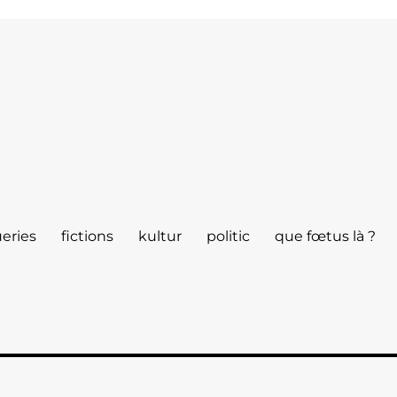
eries
fictions
kultur
politic
que fœtus là ?