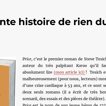
nte histoire de rien d
Price
, c’est le premier roman de Steve Tesic
auteur du très palpitant
Karoo
qu’il fa
absolument lire
(mon article ici)
! Tesich e
malheureusement (pour nous, lecteurs) mor
d’une crise cardiaque à 53 ans, et ce sont s
deux seuls romans (il a écrit de très bo
scenarii, des essais et des pièces de théâtre).
Price
est le nom de son jeune héros de 17/