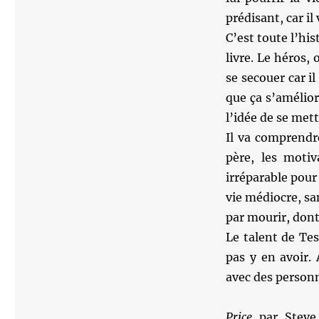
prédisant, car il
C’est toute l’his
livre. Le héros, 
se secouer car il 
que ça s’amélior
l’idée de se met
Il va comprendr
père, les moti
irréparable pour
vie médiocre, san
par mourir, dont
Le talent de Tes
pas y en avoir.
avec des personn
Price
par Steve 