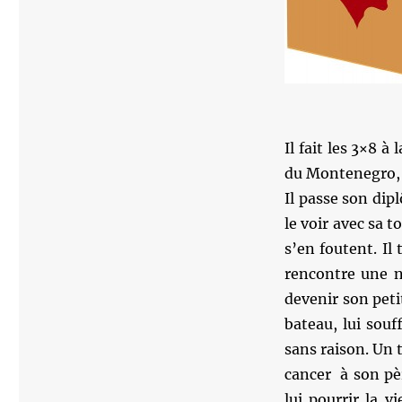
Il fait les 3×8 
du Montenegro, e
Il passe son dip
le voir avec sa to
s’en foutent. Il
rencontre une nou
devenir son peti
bateau, lui souff
sans raison. Un 
cancer à son pèr
lui pourrir la v