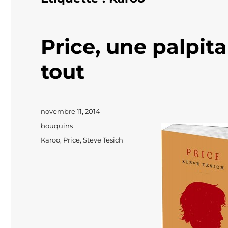
Price, une palpita
tout
Publié
novembre 11, 2014
le
Catégories
bouquins
Étiquettes
Karoo
,
Price
,
Steve Tesich