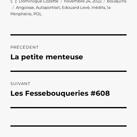
Auteur
Publié
Catégories
Dominique Cozette
novembre 24, 2022
bouquins
le
Étiquettes
Angoisse
,
Autoportrait
,
Edouard Levé
,
Inédits
,
la
Périphérie
,
POL
Navigation
PRÉCÉDENT
de
La petite menteuse
Publication
précédente :
l’article
SUIVANT
Les Fessebouqueries #608
Publication
suivante :