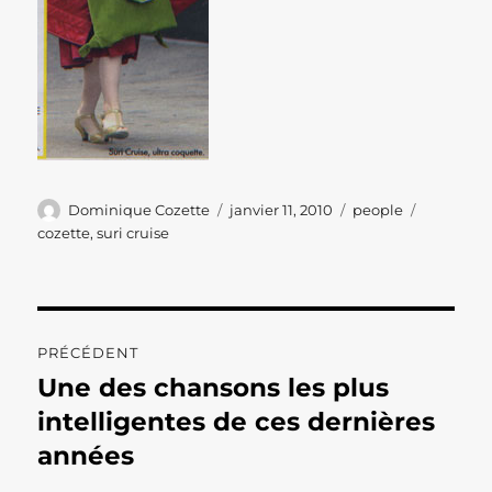
Auteur
Publié
Catégories
Étiquette
Dominique Cozette
janvier 11, 2010
people
le
cozette
,
suri cruise
Navigation
PRÉCÉDENT
de
Une des chansons les plus
Publication
précédente :
intelligentes de ces dernières
l’article
années