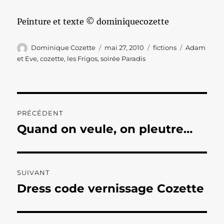
Peinture et texte © dominiquecozette
Auteur
Publié
Catégories
Étiquettes
Dominique Cozette
mai 27, 2010
fictions
Adam
le
et Eve
,
cozette
,
les Frigos
,
soirée Paradis
Navigation
PRÉCÉDENT
de
Quand on veule, on pleutre…
Publication
précédente :
l’article
SUIVANT
Dress code vernissage Cozette
Publication
suivante :