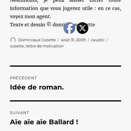
Néanmoins, je peux laisser filtrer toute
information que vous jugerez utile : en ce cas,
voyez mon agent.
Texte et dessin © dominiquecozette
Auteur
Publié
Catégories
Étiquettes
Dominique Cozette
août 31, 2009
caustic
le
cozette
,
lettre de motivation
Navigation
PRÉCÉDENT
de
Idée de roman.
Publication
précédente :
l’article
SUIVANT
Aïe aïe aïe Ballard !
Publication
suivante :