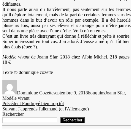
édifiantes.
Il nous parle aussi du harcèlement, pas seulement sur les femmes
qu’il déplore totalement, mais de la part de certaines femmes sur des
hommes dans le but d’avoir un rôle par exemple. Il a été harcelé
plusieurs fois, aussi par ses élèves et s’arrange pour n’être jamais
seul dans une pièce avec l’une d’elle. Voilà où on en est.
C’est un livre très distrayant qui donne à réfléchir et prête à sourire.
Super intéressant en tout cas. J’ai adoré. J’eusse aimé qu’il fût bien
plus épais (épée ?).
Modèle vivant
de Joann Sfar. 2018 chez Albin Michel. 218 pages,
18 €
Texte © dominique cozette
Auteur
Publié
Catégories
Étiquettes
le
Dominique Cozette
septembre 9, 2018
bouquins
Joann Sfar
,
Modèle vivant
Navigation
Publication
Précédent
Foudroyé bien trop tôt
Publication
précédente :
Suivant
J'apprends l'allemand (et l'Allemagne)
de
suivante :
Rechercher
l’article
Rechercher