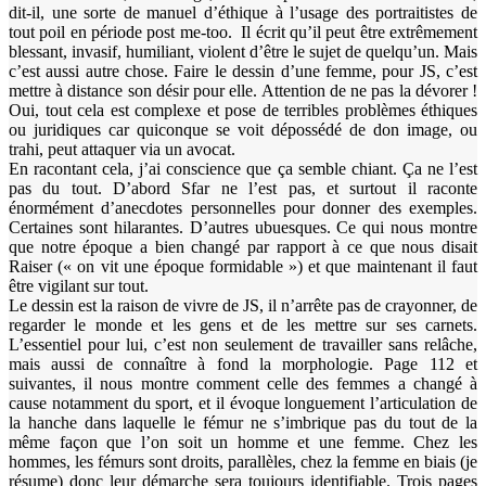
dit-il, une sorte de manuel d’éthique à l’usage des portraitistes de
tout poil en période post me-too. Il écrit qu’il peut être extrêmement
blessant, invasif, humiliant, violent d’être le sujet de quelqu’un. Mais
c’est aussi autre chose. Faire le dessin d’une femme, pour JS, c’est
mettre à distance son désir pour elle. Attention de ne pas la dévorer !
Oui, tout cela est complexe et pose de terribles problèmes éthiques
ou juridiques car quiconque se voit dépossédé de don image, ou
trahi, peut attaquer via un avocat.
En racontant cela, j’ai conscience que ça semble chiant. Ça ne l’est
pas du tout. D’abord Sfar ne l’est pas, et surtout il raconte
énormément d’anecdotes personnelles pour donner des exemples.
Certaines sont hilarantes. D’autres ubuesques. Ce qui nous montre
que notre époque a bien changé par rapport à ce que nous disait
Raiser (« on vit une époque formidable ») et que maintenant il faut
être vigilant sur tout.
Le dessin est la raison de vivre de JS, il n’arrête pas de crayonner, de
regarder le monde et les gens et de les mettre sur ses carnets.
L’essentiel pour lui, c’est non seulement de travailler sans relâche,
mais aussi de connaître à fond la morphologie. Page 112 et
suivantes, il nous montre comment celle des femmes a changé à
cause notamment du sport, et il évoque longuement l’articulation de
la hanche dans laquelle le fémur ne s’imbrique pas du tout de la
même façon que l’on soit un homme et une femme. Chez les
hommes, les fémurs sont droits, parallèles, chez la femme en biais (je
résume) donc leur démarche sera toujours identifiable. Trois pages