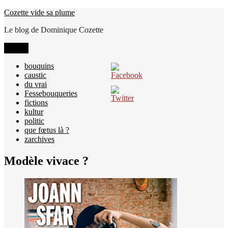
Aller
Cozette vide sa plume
au
Le blog de Dominique Cozette
contenu
Menu
bouquins
caustic
du vrai
Fessebouqueries
fictions
kultur
politic
que fœtus là ?
zarchives
Modèle vivace ?