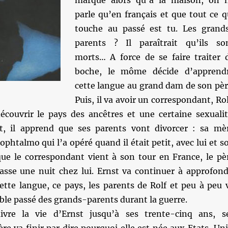
marqué alors qu’à la maison, on 
parle qu’en français et que tout ce q
touche au passé est tu. Les grand
parents ? Il paraîtrait qu’ils so
morts… A force de se faire traiter 
boche, le môme décide d’apprend
cette langue au grand dam de son pèr
Puis, il va avoir un correspondant, Rol
découvrir le pays des ancêtres et une certaine sexualit
nt, il apprend que ses parents vont divorcer : sa mè
’ophtalmo qui l’a opéré quand il était petit, avec lui et s
sque le correspondant vient à son tour en France, le pè
passe une nuit chez lui. Ernst va continuer à approfond
ette langue, ce pays, les parents de Rolf et peu à peu 
ible passé des grands-parents durant la guerre.
ivre la vie d’Ernst jusqu’à ses trente-cinq ans, s