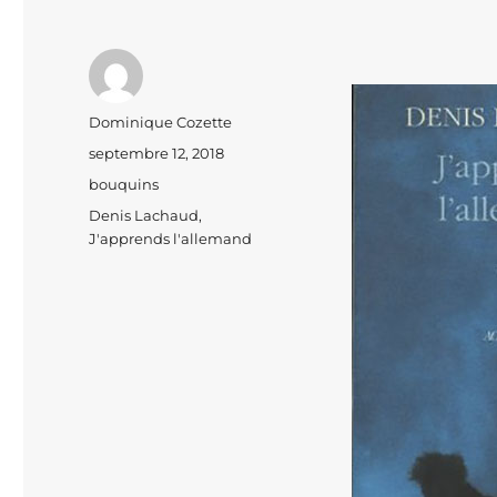
Auteur
Dominique Cozette
Publié
septembre 12, 2018
le
Catégories
bouquins
Étiquettes
Denis Lachaud
,
J'apprends l'allemand