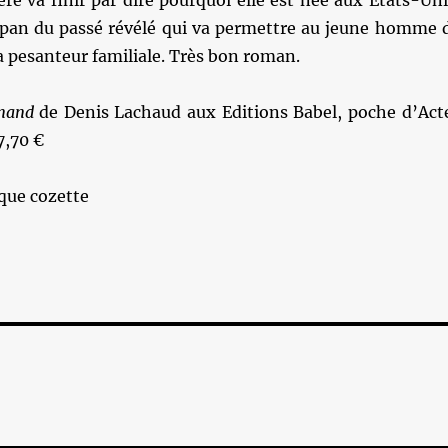
ère va finir par dire pourquoi elle est née aux Etats-Uni
n pan du passé révélé qui va permettre au jeune homme 
la pesanteur familiale. Très bon roman.
emand
de Denis Lachaud aux Editions Babel, poche d’Act
7,70 €
que cozette