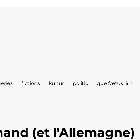
eries
fictions
kultur
politic
que fœtus là ?
mand (et l'Allemagne)