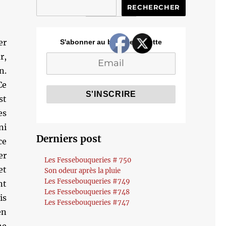
RECHERCHER
er
S'abonner au blog de Cozette
r,
n.
Ce
st
es
ni
Derniers post
ce
er
Les Fessebouqueries # 750
et
Son odeur après la pluie
Les Fessebouqueries #749
nt
Les Fessebouqueries #748
is
Les Fessebouqueries #747
en