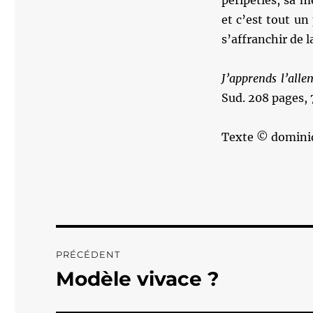
péripéties, sa m
et c’est tout u
s’affranchir de 
J’apprends l’all
Sud. 208 pages, 
Texte © domini
Navigation
PRÉCÉDENT
de
Modèle vivace ?
Publication
précédente :
l’article