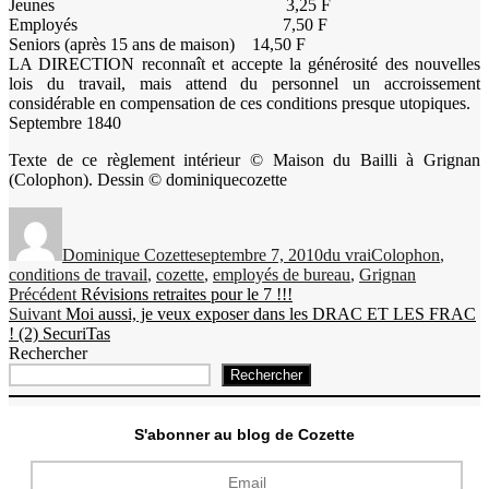
Jeunes 3,25 F
Employés 7,50 F
Seniors (après 15 ans de maison) 14,50 F
LA DIRECTION reconnaît et accepte la générosité des nouvelles
lois du travail, mais attend du personnel un accroissement
considérable en compensation de ces conditions presque utopiques.
Septembre 1840
Texte de ce règlement intérieur © Maison du Bailli à Grignan
(Colophon). Dessin © dominiquecozette
Auteur
Publié
Catégories
Étiquettes
le
Dominique Cozette
septembre 7, 2010
du vrai
Colophon
,
conditions de travail
,
cozette
,
employés de bureau
,
Grignan
Navigation
Publication
Précédent
Révisions retraites pour le 7 !!!
Publication
précédente :
Suivant
Moi aussi, je veux exposer dans les DRAC ET LES FRAC
de
suivante :
! (2) SecuriTas
l’article
Rechercher
Rechercher
S'abonner au blog de Cozette