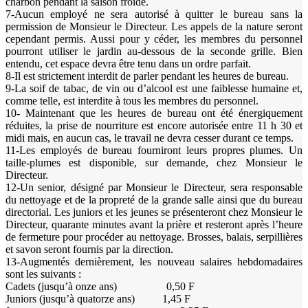
charbon pendant la saison froide.
7-Aucun employé ne sera autorisé à quitter le bureau sans la
permission de Monsieur le Directeur. Les appels de la nature seront
cependant permis. Aussi pour y céder, les membres du personnel
pourront utiliser le jardin au-dessous de la seconde grille. Bien
entendu, cet espace devra être tenu dans un ordre parfait.
8-Il est strictement interdit de parler pendant les heures de bureau.
9-La soif de tabac, de vin ou d’alcool est une faiblesse humaine et,
comme telle, est interdite à tous les membres du personnel.
10- Maintenant que les heures de bureau ont été énergiquement
réduites, la prise de nourriture est encore autorisée entre 11 h 30 et
midi mais, en aucun cas, le travail ne devra cesser durant ce temps.
11-Les employés de bureau fourniront leurs propres plumes. Un
taille-plumes est disponible, sur demande, chez Monsieur le
Directeur.
12-Un senior, désigné par Monsieur le Directeur, sera responsable
du nettoyage et de la propreté de la grande salle ainsi que du bureau
directorial. Les juniors et les jeunes se présenteront chez Monsieur le
Directeur, quarante minutes avant la prière et resteront après l’heure
de fermeture pour procéder au nettoyage. Brosses, balais, serpillières
et savon seront fournis par la direction.
13-Augmentés dernièrement, les nouveau salaires hebdomadaires
sont les suivants :
Cadets (jusqu’à onze ans) 0,50 F
Juniors (jusqu’à quatorze ans) 1,45 F