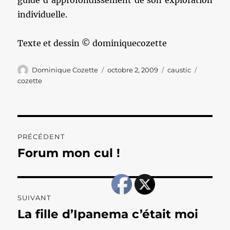
guide d’approfondissement de son exploration
individuelle.
Texte et dessin © dominiquecozette
Auteur
Publié
Catégories
Étiquett
Dominique Cozette
octobre 2, 2009
caustic
le
cozette
Navigation
PRÉCÉDENT
de
Forum mon cul !
Publication
précédente :
l’article
SUIVANT
La fille d’Ipanema c’était moi
Publication
suivante :