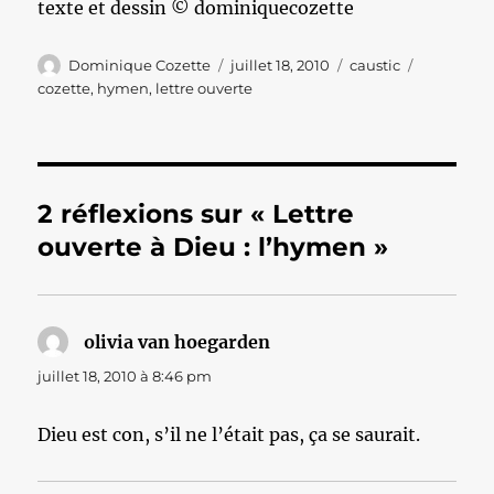
texte et dessin © dominiquecozette
Auteur
Publié
Catégories
Étiquette
Dominique Cozette
juillet 18, 2010
caustic
le
cozette
,
hymen
,
lettre ouverte
2 réflexions sur « Lettre
ouverte à Dieu : l’hymen »
olivia van hoegarden
dit :
juillet 18, 2010 à 8:46 pm
Dieu est con, s’il ne l’était pas, ça se saurait.