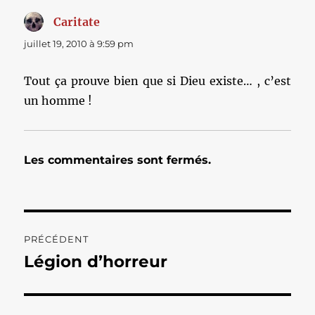
Caritate
dit :
juillet 19, 2010 à 9:59 pm
Tout ça prouve bien que si Dieu existe… , c’est
un homme !
Les commentaires sont fermés.
Navigation
PRÉCÉDENT
de
Légion d’horreur
Publication
précédente :
l’article