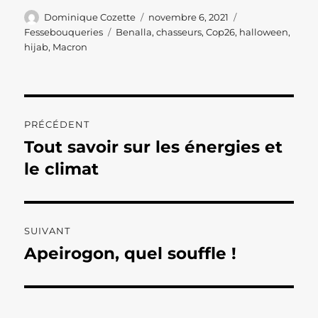
Auteur
Publié
Catégories
Dominique Cozette
novembre 6, 2021
le
Étiquettes
Fessebouqueries
Benalla
,
chasseurs
,
Cop26
,
halloween
,
hijab
,
Macron
Navigation
PRÉCÉDENT
de
Tout savoir sur les énergies et
Publication
précédente :
le climat
l’article
SUIVANT
Apeirogon, quel souffle !
Publication
suivante :