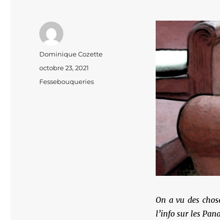
Auteur
Dominique Cozette
Publié
octobre 23, 2021
le
Catégories
Fessebouqueries
On a vu des chose
l’info sur les Pa