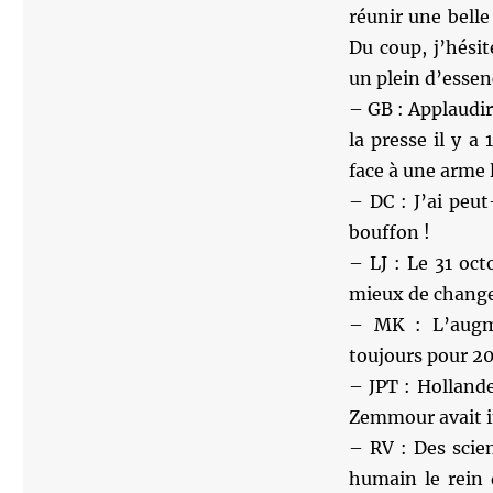
réunir une bell
Du coup, j’hési
un plein d’essen
– GB : Applaudir 
la presse il y a
face à une arme 
– DC : J’ai peut
bouffon !
– LJ : Le 31 oc
mieux de change
– MK : L’augm
toujours pour 20
– JPT : Hollande
Zemmour avait in
– RV : Des scien
humain le rein d