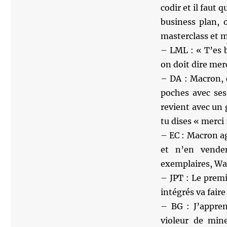
codir et il faut
business plan, 
masterclass et 
– LML : « T’es b
on doit dire merc
– DA : Macron, c’
poches avec ses
revient avec un 
tu dises « merci 
– EC : Macron ag
et n’en vende
exemplaires, Wa
– JPT : Le premi
intégrés va fair
– BG : J’appren
violeur de mine