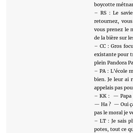
boycotte métnant
– RS : Le savie
retournez, vou
vous prenez le 
de la bière sur le
– CC : Gros focu
existante pour t
plein Pandora Pa
– PA : L’école 
bien. Je leur ai
appelais pas pour
– KK : — Papa j’
— Ha ? — Oui ça 
pas le moral je v
– LT : Je sais 
potes, tout ce q