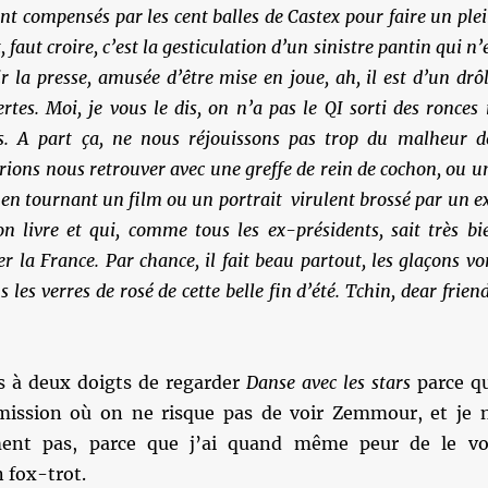
 compensés par les cent balles de Castex pour faire un plei
 faut croire, c’est la gesticulation d’un sinistre pantin qui n’
ir la presse, amusée d’être mise en joue, ah, il est d’un drôl
ertes. Moi, je vous le dis, on n’a pas le QI sorti des ronces 
s. A part ça, ne nous réjouissons pas trop du malheur d
rions nous retrouver avec une greffe de rein de cochon, ou u
e en tournant un film ou un portrait virulent brossé par un e
n livre et qui, comme tous les ex-présidents, sait très bi
 la France. Par chance, il fait beau partout, les glaçons vo
s les verres de rosé de cette belle fin d’été. Tchin, dear friend
s à deux doigts de regarder
Danse avec les stars
parce q
émission où on ne risque pas de voir Zemmour, et je 
ment pas, parce que j’ai quand même peur de le vo
 fox-trot.