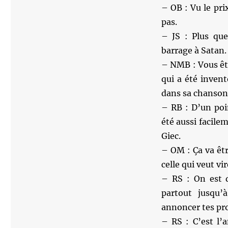
– OB : Vu le pri
pas.
– JS : Plus que
barrage à Satan.
– NMB : Vous êt
qui a été inven
dans sa chanso
– RB : D’un poi
été aussi facile
Giec.
– OM : Ça va êtr
celle qui veut vi
– RS : On est d
partout jusqu’
annoncer tes pro
– RS : C’est l’