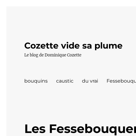
Cozette vide sa plume
Le blog de Dominique Cozette
bouquins
caustic
du vrai
Fessebouqu
Les Fessebouquer