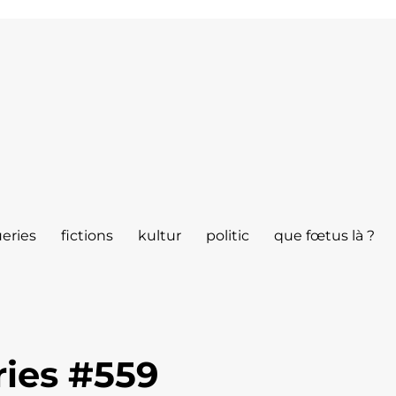
eries
fictions
kultur
politic
que fœtus là ?
ies #559