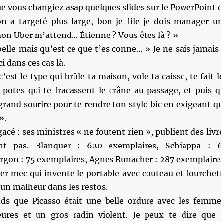
 que vous changiez asap quelques slides sur le PowerPoint 
on a targeté plus large, bon je file je dois manager u
mon Uber m’attend… Étienne ? Vous êtes là ? »
elle mais qu’est ce que t’es conne… » Je ne sais jamais 
i dans ces cas là.
est le type qui brûle ta maison, vole ta caisse, te fait l
 potes qui te fracassent le crâne au passage, et puis q
grand sourire pour te rendre ton stylo bic en exigeant q
».
acé : ses ministres « ne foutent rien », publient des livr
nt pas. Blanquer : 620 exemplaires, Schiappa : 
rgon : 75 exemplaires, Agnes Runacher : 287 exemplaire
er mec qui invente le portable avec couteau et fourchet
e un malheur dans les restos.
ds que Picasso était une belle ordure avec les femme
ures et un gros radin violent. Je peux te dire que 