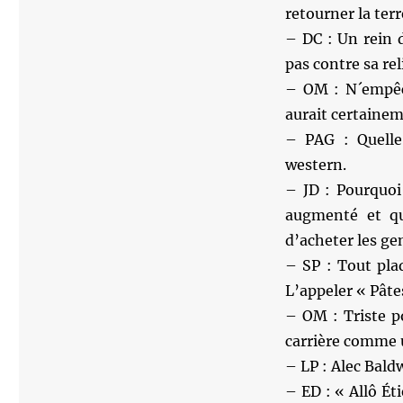
retourner la ter
– DC : Un rein 
pas contre sa rel
– OM : N´empêch
aurait certainem
– PAG : Quelle
western.
– JD : Pourquoi
augmenté et qu
d’acheter les ge
– SP : Tout pla
L’appeler « Pâte
– OM : Triste p
carrière comme 
– LP : Alec Baldw
– ED : « Allô Ét