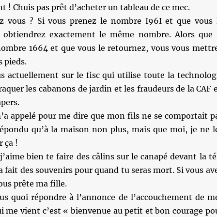
 ! Chuis pas prêt d’acheter un tableau de ce mec.
z vous ? Si vous prenez le nombre I96I et que vous 
s obtiendrez exactement le même nombre. Alors que 
nombre 1664 et que vous le retournez, vous vous mettr
s pieds.
s actuellement sur le fisc qui utilise toute la technolog
raquer les cabanons de jardin et les fraudeurs de la CAF 
pers.
m’a appelé pour me dire que mon fils ne se comportait p
 répondu qu’à la maison non plus, mais que moi, je ne l
 ça !
aime bien te faire des câlins sur le canapé devant la té
fait des souvenirs pour quand tu seras mort. Si vous av
ous prête ma fille.
plus quoi répondre à l’annonce de l’accouchement de m
ui me vient c’est « bienvenue au petit et bon courage po