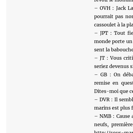
– OVH : Jack La
pourrait pas no
cassoulet à la p
– JPT : Tout fi
monde porte un 
sent la babouche
– JT : Vous cri
seriez devenus s
– GB : On débat
remise en quest
Dites-moi que ce
– DVR : Il sembl
marins est plus 
– NMB : Cause a
neufs, première
http://sous-mar