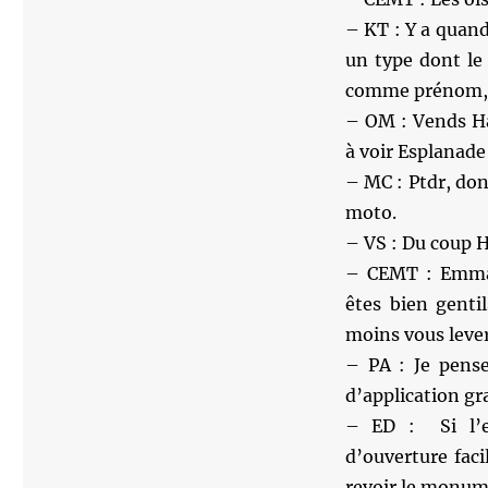
– KT : Y a quan
un type dont le
comme prénom, v
– OM : Vends Ha
à voir Esplanade
– MC : Ptdr, don
moto.
– VS : Du coup Hi
– CEMT : Emman
êtes bien genti
moins vous leve
– PA : Je pense
d’application gra
– ED : Si l’e
d’ouverture fac
revoir le monum