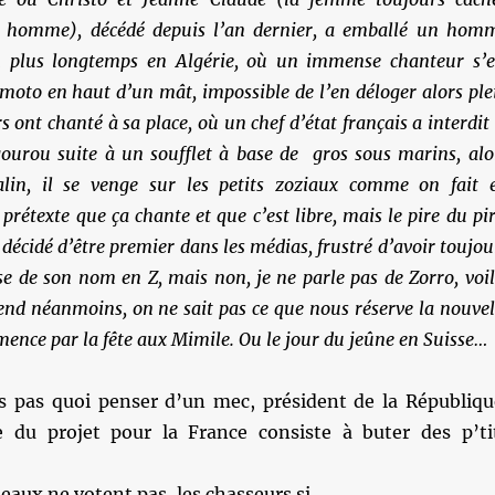
nd homme), décédé depuis l’an dernier, a emballé un hom
n plus longtemps en Algérie, où un immense chanteur s’e
moto en haut d’un mât, impossible de l’en déloger alors ple
 ont chanté à sa place, où un chef d’état français a interdit 
gourou suite à un soufflet à base de gros sous marins, alo
alin, il se venge sur les petits zoziaux comme on fait 
prétexte que ça chante et que c’est libre, mais le pire du pir
a décidé d’être premier dans les médias, frustré d’avoir toujou
se de son nom en Z, mais non, je ne parle pas de Zorro, voil
nd néanmoins, on ne sait pas ce que nous réserve la nouvel
nce par la fête aux Mimile. Ou le jour du jeûne en Suisse…
is pas quoi penser d’un mec, président de la Républiqu
 du projet pour la France consiste à buter des p’ti
eaux ne votent pas, les chasseurs si.