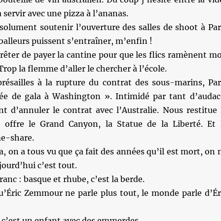
a servir avec une pizza à l’ananas.
bsolument soutenir l’ouverture des salles de shoot à Par
tballeurs puissent s’entraîner, m’enfin !
rrêter de payer la cantine pour que les flics ramènent m
 Trop la flemme d’aller le chercher à l’école.
résailles à la rupture du contrat des sous-marins, Par
ée de gala à Washington ». Intimidé par tant d’audac
t d’annuler le contrat avec l’Australie. Nous restitue 
 offre le Grand Canyon, la Statue de la Liberté. Et 
me-share.
a, on a tous vu que ça fait des années qu’il est mort, on 
ourd’hui c’est tout.
anc : basque et rhube, c’est la berde.
u’Éric Zemmour ne parle plus tout, le monde parle d’Ér
, c’est un enfant avec des emmerdes.