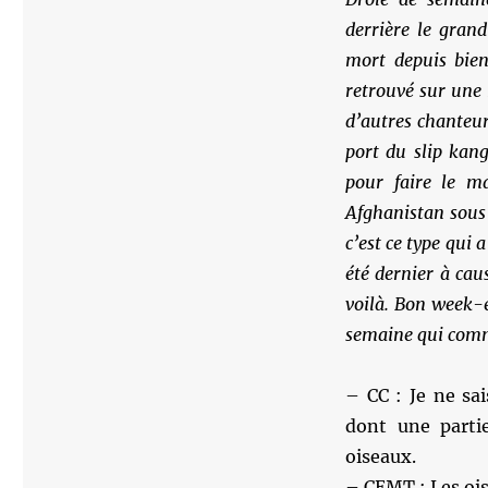
derrière le gra
mort depuis bie
retrouvé sur une 
d’autres chanteurs
port du slip kan
pour faire le m
Afghanistan sous 
c’est ce type qui 
été dernier à cau
voilà. Bon week-e
semaine qui comme
– CC : Je ne sa
dont une partie
oiseaux.
– CEMT : Les ois