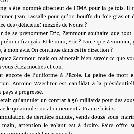
ng a été nommé directeur de l’IMA pour la 3e fois. Il 
mmer Jean Lassalle pour qu’on bouffe du foie gras et 
lace des (délicieux) mezzés de Noura ?
er de se prénommer Eric, Zemmour souhaite que tout 
prénom français. Et le nom, Eric ? Parce que Zemmour, 
, à mon avis. On continue dans cette direction ?
tiquez Zemmour mais on aimerait bien savoir ce que vo
i vous étiez moches et con.
 encore de l’uniforme à l’Ecole. La peine de mort e
ion. Antoine Waechter est candidat à la présidentiell
 pays a progressé.
erait qu’annuler un contrat à 56 milliards pour des sou
facile qu’annuler un abonnement à France loisirs.
nnulation de dernière minute, vends douze sous-mari
 main, attention le volant est à droite. Faire offre s
ins.promotion.defense.gouv.fr