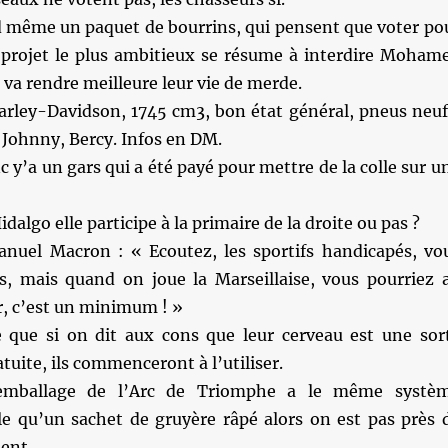
d même un paquet de bourrins, qui pensent que voter po
 projet le plus ambitieux se résume à interdire Moham
a rendre meilleure leur vie de merde.
rley-Davidson, 1745 cm3, bon état général, pneus neuf
 Johnny, Bercy. Infos en DM.
c y’a un gars qui a été payé pour mettre de la colle sur u
dalgo elle participe à la primaire de la droite ou pas ?
uel Macron : « Ecoutez, les sportifs handicapés, vo
ls, mais quand on joue la Marseillaise, vous pourriez 
r, c’est un minimum ! »
 que si on dit aux cons que leur cerveau est une sor
tuite, ils commenceront à l’utiliser.
mballage de l’Arc de Triomphe a le même systè
ile qu’un sachet de gruyère râpé alors on est pas près 
ent.