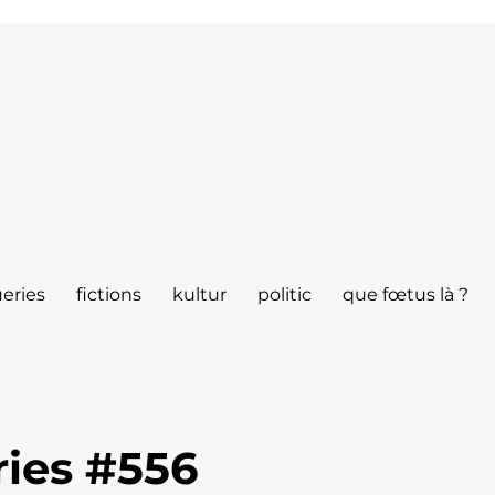
eries
fictions
kultur
politic
que fœtus là ?
ies #556