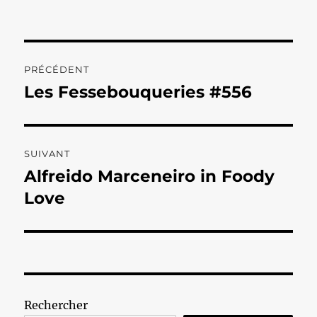
Navigation
PRÉCÉDENT
de
Les Fessebouqueries #556
Publication
précédente :
l’article
SUIVANT
Alfreido Marceneiro in Foody
Publication
suivante :
Love
Rechercher