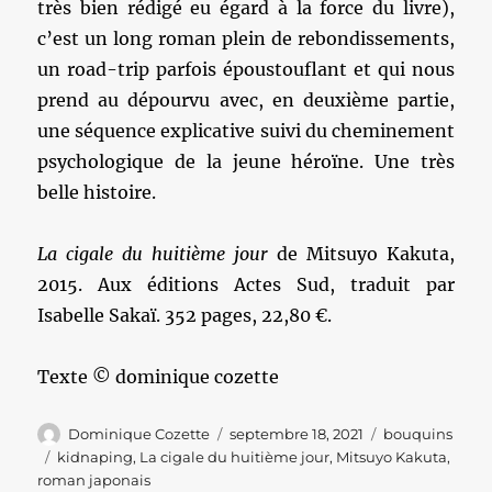
très bien rédigé eu égard à la force du livre),
c’est un long roman plein de rebondissements,
un road-trip parfois époustouflant et qui nous
prend au dépourvu avec, en deuxième partie,
une séquence explicative suivi du cheminement
psychologique de la jeune héroïne. Une très
belle histoire.
La cigale du huitième jour
de Mitsuyo Kakuta,
2015. Aux éditions Actes Sud, traduit par
Isabelle Sakaï. 352 pages, 22,80 €.
Texte © dominique cozette
Auteur
Publié
Catégories
Dominique Cozette
septembre 18, 2021
bouquins
le
Étiquettes
kidnaping
,
La cigale du huitième jour
,
Mitsuyo Kakuta
,
roman japonais