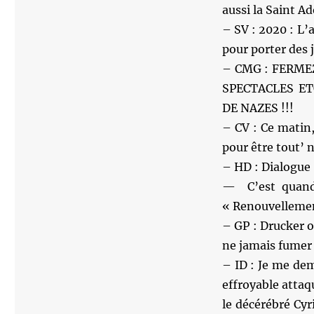
aussi la Saint A
– SV : 2020 : L’
pour porter des 
– CMG : FERMEZ
SPECTACLES ET
DE NAZES !!!
– CV : Ce matin,
pour être tout’ 
– HD : Dialogue 
— C’est quand 
« Renouvelleme
– GP : Drucker o
ne jamais fumer 
– ID : Je me de
effroyable attaq
le décérébré Cy