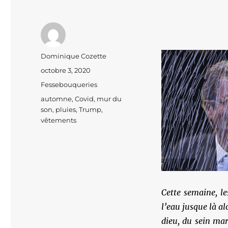
Auteur
Dominique Cozette
Publié
octobre 3, 2020
le
Catégories
Fessebouqueries
Étiquettes
automne
,
Covid
,
mur du
son
,
pluies
,
Trump
,
vêtements
Cette semaine, le
l’eau jusque là a
dieu, du sein mar