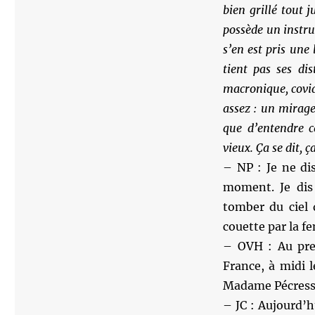
bien grillé tout 
possède un instru
s’en est pris une
tient pas ses di
macronique, covid
assez : un mirage
que d’entendre c
vieux. Ça se dit, ç
– NP : Je ne di
moment. Je dis 
tomber du ciel 
couette par la fe
– OVH : Au pre
France, à midi 
Madame Pécresse
– JC : Aujourd’h