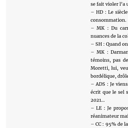
se fait violer l
– HD : Le siècl
consommation.
– MK : Du carm
nuances de la co
– SH : Quand on v
– MK : Darmani
témoins, pas de
Moretti, lui, v
bordélique, drôl
– ADS : Je viens
écrit que le sel
2021…
– LE : Je propo
réanimateur mai
– CC : 95% de l