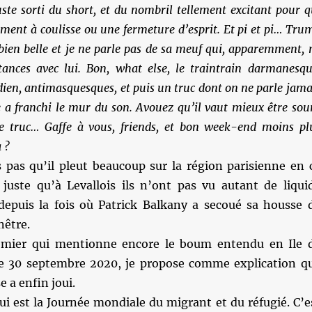
juste sorti du short, et du nombril tellement excitant pour q
ment à coulisse ou une fermeture d’esprit. Et pi et pi… Tru
 bien belle et je ne parle pas de sa meuf qui, apparemment, 
stances avec lui. Bon, what else, le traintrain darmanesqu
ien, antimasquesques, et puis un truc dont on ne parle jama
 a franchi le mur du son. Avouez qu’il vaut mieux être sou
e truc… Gaffe à vous, friends, et bon week-end moins pl
a ?
s pas qu’il pleut beaucoup sur la région parisienne en 
juste qu’à Levallois ils n’ont pas vu autant de liqui
depuis la fois où Patrick Balkany a secoué sa housse 
nêtre.
mier qui mentionne encore le boum entendu en Ile 
le 30 septembre 2020, je propose comme explication q
 a enfin joui.
ui est la Journée mondiale du migrant et du réfugié. C’e