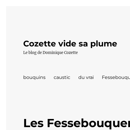
Cozette vide sa plume
Le blog de Dominique Cozette
bouquins
caustic
du vrai
Fessebouqu
Les Fessebouquer