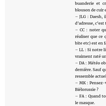
buanderie et cr
blouson de cuir e
– JLG : Daesh, 
d’adresse, c’est 
– CC : noter qu
réaliser que ce 
bite etc) est en 
– LL : Si notre l
vraiment raté un 
– DA : Météo obli
dernière. Sauf qu
ressemble actue
– MK : Pensez-v
Biélorussie ?
– FA : Quand to
le masque.