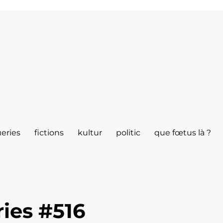
eries
fictions
kultur
politic
que fœtus là ?
ies #516