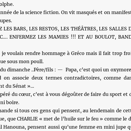
dolphe.
année de la science fiction. On vit masqués et on manifes
jupes.
 LES BARS, LES RESTOS, LES THÉÂTRES, LES SALLES 
C…. ENFERMEZ LES MAMIES !!! ET AU BOULOT, BAN
 je voulais rendre hommage à Gréco mais il fait trop fro
nue sous mon poull.
du dimanche ..Père/fils : — Papa, c’est quoi un oxymore
on associe deux termes contradictoires, comme da
nt du Sénat »…
péré du cœur, c’est à vous dégoûter de faire du sport et 
ni boire.
mande si tous ces gens qui pensent, au lendemain de cet
ue, que CHARLIE « met de l’huile sur le feu » comme le d
ril Hanouna, pensent aussi qu’une femme en mini jupe q