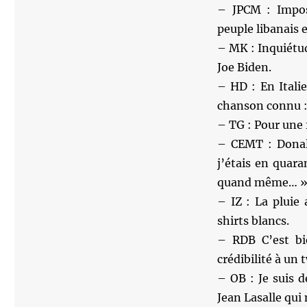
– JPCM : Impos
peuple libanais 
– MK : Inquiétud
Joe Biden.
– HD : En Itali
chanson connu : «
– TG : Pour une 
– CEMT : Donal
j’étais en quara
quand même… 
– IZ : La pluie
shirts blancs.
– RDB C’est bi
crédibilité à un
– OB : Je suis 
Jean Lasalle qui 