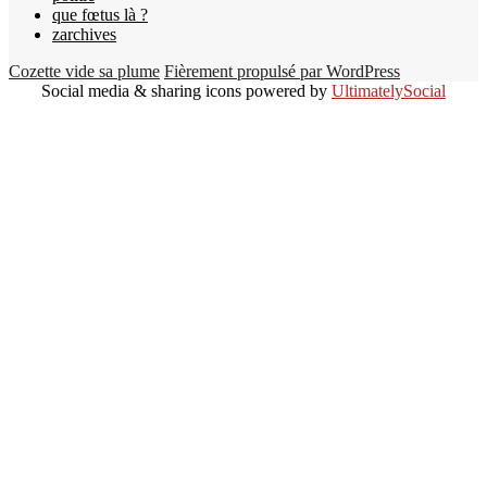
que fœtus là ?
zarchives
Cozette vide sa plume
Fièrement propulsé par WordPress
Social media & sharing icons powered by
UltimatelySocial