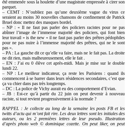
été emmenée sous la houlette d’une magistrate empressée à cirer son
parquet.
– CEMT : N’oubliez pas qu’une deuxième vague du virus ce
seraient au moins 30 nouvelles chansons de confinement de Patrick
Bruel donc mettez des masques bordel.
– NP : « Il ne faut pas parler des policiers racistes pour ne pas
abîmer l’image de l’immense majorité des policiers, qui font bien
leur travail » is the new « il ne faut pas parler des prêtres pédophiles
pour ne pas nuire à l’immense majorité des prêtres, qui ne le sont
pas ».
– PA : La gauche dit ce qu’elle va faire, mais ne le fait pas. La droite
ne dit rien, mais malheureusement, elle le fait .
– EN : J’ai eu 0 élève cet après-midi. Mais je mise sur le double
lundi 22.
– NP : Le meilleur indicateur, ça reste les Parisiens : quand ils
commencent à se barrer dans leurs résidences secondaires, c’est que
ça va chier dans pas très longtemps.
– DC : La police de Vichy aurait eu des comportement d’Evian.
– JB : Est-ce qu’à partir du 22 juin on peut devenir à nouveau
raciste, si tout revient progressivement à la normale ?
RAPPEL : Je collecte au long de la semaine les posts FB et les
twitts d’actu qui m’ont fait rire. Les deux lettres sont les initiales des
auteurs, ou les 2 premières lettres de leur pseudo. Illustration
d’après photo web © dominique cozette. On peut liker, on peut