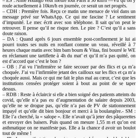
– ES : Anne Hidalgo veut mettre tout Paris à 30 km/h —Vu qu’on y
roule actuellement à 10km/h en journée, ce serait un net progrès.
– CDH : Première fois. Reçu ce matin une menace de viol dans un
message privé sur WhatsApp. Ce qui me fascine ? Le sentiment
d’impunité. Le mec écrit avec son téléphone. Il sait qu’on peut le
retrouver. Il pense qu’il ne risque rien. Le pire ? C’est qu’il a sans
doute raison.
– DA : Quand après 6 jours ensemble post-confinement je lui ai
pourri toutes ses nuits en ronflant comme un veau, réveillé à 7
heures chaque matin avec bim bam boum & Vitaa, fini bourré le WE
en réclamant une tartiflette à 4h du mat’ et qu’il m’a pas quitté, on
est d’accord que c’est le bon ?
– OB : J’ai vu l’infirmière se faire secouer par des flics et ça m’a
choquée. J’ai vu l’infirmière jetant des cailloux sur les flics et ça m’a
choquée aussi. Mais ce qui me fait le plus mal au cœur, c’est que les
institutions censées protéger soient à bout au point de se taper
dessus.
– RDB : Reste à éclaircir si elle a bien soigné des patients atteints du
covid, qu’elle n’a pas eu d’augmentation de salaire depuis 2003,
qu’elle ne se drogue pas, qu’elle n’a pas de PV de stationnement
impayé et qu’elle dit bien bonjour et merci à la boulangère.- SM :
Elle l’a cherché, la « salope ». Elle n’avait qu’à jeter des pâquerettes
et envoyer des baisers. Puis quand on mesure 1,55 m et qu’on est
asthmatique on ne manifeste pas. Elle a la chance d avoir un boulot
tout de même !