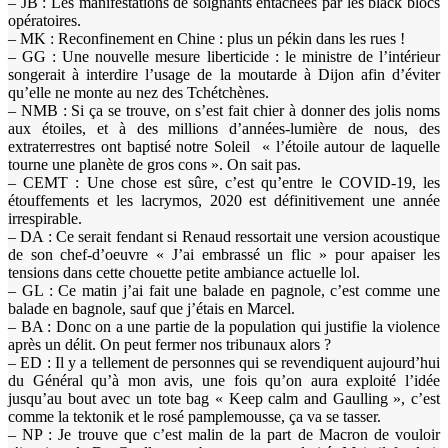
– JB : Les manifestations de soignants entachées par les black blocs
opératoires.
– MK : Reconfinement en Chine : plus un pékin dans les rues !
– GG : Une nouvelle mesure liberticide : le ministre de l’intérieur
songerait à interdire l’usage de la moutarde à Dijon afin d’éviter
qu’elle ne monte au nez des Tchétchènes.
– NMB : Si ça se trouve, on s’est fait chier à donner des jolis noms
aux étoiles, et à des millions d’années-lumière de nous, des
extraterrestres ont baptisé notre Soleil « l’étoile autour de laquelle
tourne une planète de gros cons ». On sait pas.
– CEMT : Une chose est sûre, c’est qu’entre le COVID-19, les
étouffements et les lacrymos, 2020 est définitivement une année
irrespirable.
– DA : Ce serait fendant si Renaud ressortait une version acoustique
de son chef-d’oeuvre « J’ai embrassé un flic » pour apaiser les
tensions dans cette chouette petite ambiance actuelle lol.
– GL : Ce matin j’ai fait une balade en pagnole, c’est comme une
balade en bagnole, sauf que j’étais en Marcel.
– BA : Donc on a une partie de la population qui justifie la violence
après un délit. On peut fermer nos tribunaux alors ?
– ED : Il y a tellement de personnes qui se revendiquent aujourd’hui
du Général qu’à mon avis, une fois qu’on aura exploité l’idée
jusqu’au bout avec un tote bag « Keep calm and Gaulling », c’est
comme la tektonik et le rosé pamplemousse, ça va se tasser.
– NP : Je trouve que c’est malin de la part de Macron de vouloir