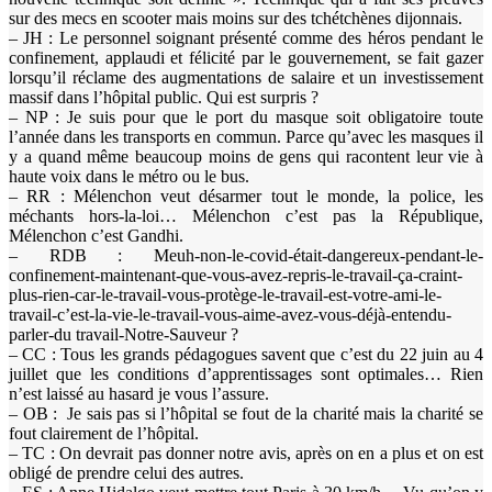
sur des mecs en scooter mais moins sur des tchétchènes dijonnais.
– JH : Le personnel soignant présenté comme des héros pendant le
confinement, applaudi et félicité par le gouvernement, se fait gazer
lorsqu’il réclame des augmentations de salaire et un investissement
massif dans l’hôpital public. Qui est surpris ?
– NP : Je suis pour que le port du masque soit obligatoire toute
l’année dans les transports en commun. Parce qu’avec les masques il
y a quand même beaucoup moins de gens qui racontent leur vie à
haute voix dans le métro ou le bus.
– RR : Mélenchon veut désarmer tout le monde, la police, les
méchants hors-la-loi… Mélenchon c’est pas la République,
Mélenchon c’est Gandhi.
– RDB : Meuh-non-le-covid-était-dangereux-pendant-le-
confinement-maintenant-que-vous-avez-repris-le-travail-ça-craint-
plus-rien-car-le-travail-vous-protège-le-travail-est-votre-ami-le-
travail-c’est-la-vie-le-travail-vous-aime-avez-vous-déjà-entendu-
parler-du travail-Notre-Sauveur ?
– CC : Tous les grands pédagogues savent que c’est du 22 juin au 4
juillet que les conditions d’apprentissages sont optimales… Rien
n’est laissé au hasard je vous l’assure.
– OB : Je sais pas si l’hôpital se fout de la charité mais la charité se
fout clairement de l’hôpital.
– TC : On devrait pas donner notre avis, après on en a plus et on est
obligé de prendre celui des autres.