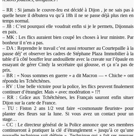
– RR : Si jamais le couvre-feu est décidé à Dijon , je ne sais pas à
quelle heure il débutera vu qu’à 18h il ne se passe déjà plus rien en
temps normal.
– JB : C’est pourquoi elle voudrait enfin si je le permets, Dijonnais
en paix.
– MK : Les flics auraient bien coupé les choses à leur ministre. Par
bonheur il n’en a pas.
– DA : Reprendre le travail c’est aussi retourner au Courtepaille à la
pause déj’ et observer les cadres de Stéphane Plaza Immobilier à la
table d’à côté bouffer leur andouillette avec la cravate sur l’épaule en
essayant de gérer Cindy la secrétaire qui glousse, et ça n’a pas de
prix.
– BR : « Nous sommes en guerre » a dit Macron — « Chiche » ont
répondu les Tchétchènes.
– RV : Une belle victoire pour la police, les flics peuvent finalement
continuer d’étrangler. Mais « avec modération » !?!
– RR : Grâce aux Tchétchènes, les Français sauront enfin situer
Dijon sur la carte de France.
– TU : Fiston 2 ans 1/2 veut faire «cosmonaute fleuriste» pour
planter des fleurs sur la lune. Si vous avez un contact pour un
stage…
– CC : Le directeur général de la Police annonce que ses membres
continueront à pratiquer la clé d’étranglement « jusqu’à ce qu’une
nouvelle technique soit définie ». Technique qui a fait ses preuves