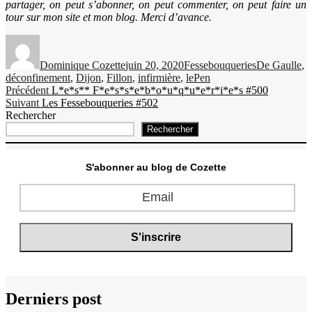
partager, on peut s’abonner, on peut commenter, on peut faire un
tour sur mon site et mon blog. Merci d’avance.
Auteur
Publié
Catégories
Étiquettes
le
Dominique Cozette
juin 20, 2020
Fessebouqueries
De Gaulle
,
déconfinement
,
Dijon
,
Fillon
,
infirmière
,
lePen
Navigation
Publication
Précédent
L*e*s** F*e*s*s*e*b*o*u*q*u*e*r*i*e*s #500
Publication
précédente :
Suivant
Les Fessebouqueries #502
de
suivante :
Rechercher
l’article
Rechercher
S'abonner au blog de Cozette
Derniers post