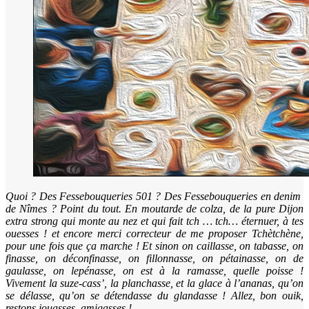
Quoi ? Des Fessebouqueries 501 ? Des Fessebouqueries en denim
de Nîmes ? Point du tout. En moutarde de colza, de la pure Dijon
extra strong qui monte au nez et qui fait tch … tch… éternuer, à tes
ouesses ! et encore merci correcteur de me proposer Tchètchène,
pour une fois que ça marche ! Et sinon on caillasse, on tabasse, on
finasse, on déconfinasse, on fillonnasse, on pétainasse, on de
gaulasse, on lepénasse, on est à la ramasse, quelle poisse !
Vivement la suze-cass’, la planchasse, et la glace à l’ananas, qu’on
se délasse, qu’on se détendasse du glandasse ! Allez, bon ouik,
restons jouasses, amigasses !