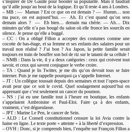
s’inspirer de De Gaulle pour booster sa popularité. Mais il faudrait
qu’il aille jusqu’au bout de la logique. Et qu’il reste 4 ans à Londres.
– MB : — Maman ? Est ce que on est demain ? — Humm… non
ma puce, on est aujourd’hui. — Ah. Et c’est quand qu’on sera
demain alors ? — Eh bien… demain ma chérie. — Ah… Dix
minutes qu’elle n’a pas bougé du salon où elle fronce les sourcils en
silence. Je pense qu’elle a buggé.
– CC : On a obligé Fillon a accepter des costumes comme une
cocotte de bas-étage, et sa femme et ses enfants des salaires pour un
travail non réalisé ? J’ai bon ? Au Japon, la petite famille serait
toujours en train de bouffer son bol de riz sur le tatami de sa cellule !
– NMB : Dans la vie, il y a deux catégories : ceux qui croivent tout
savoir, et ceux qui savent conjuguer le verbe croire.
– TA : Quand je lis Twitter, je me dis qu’on devrait tous se faire
interner. Puis je me rappelle pourquoi ça s’appelle Internet.
– JT : Un collègue toussait depuis des semaines et tout l’open-space
avait peur que ce soit le covid. Quel soulagement aujourd’hui en
apprenant que c’est seulement un cancer du poumon.
– NS : j’ai eu une famille tout à l’heure en boutique, les enfants
s’appelaient Ambroisine et Paul-Eloi. Faire ça à des enfants,
vraiment, c’est dégueulasse.
– JPT : Marine Le Pen, le cancer de Sein.
– ALD : Le Conseil constitutionnel censure la loi Avia contre la
haine en ligne. Le texte porte « atteinte » à la liberté d’expression.
– OVH : Donc, si je comprends bien, l’enquête sur François Fillon a