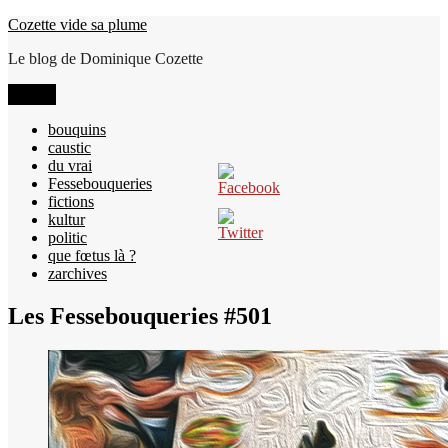
Aller
Cozette vide sa plume
au
Le blog de Dominique Cozette
contenu
Menu
bouquins
caustic
du vrai
Fessebouqueries
fictions
kultur
politic
que fœtus là ?
zarchives
Les Fessebouqueries #501