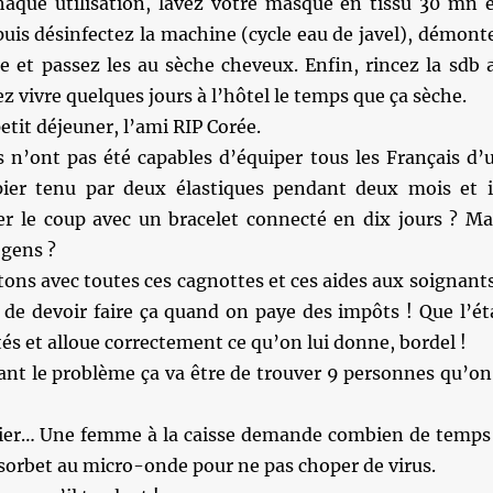
aque utilisation, lavez votre masque en tissu 30 mn 
uis désinfectez la machine (cycle eau de javel), démont
ce et passez les au sèche cheveux. Enfin, rincez la sdb 
ez vivre quelques jours à l’hôtel le temps que ça sèche.
etit déjeuner, l’ami RIP Corée.
 n’ont pas été capables d’équiper tous les Français d’
ier tenu par deux élastiques pendant deux mois et i
er le coup avec un bracelet connecté en dix jours ? Ma
 gens ?
tons avec toutes ces cagnottes et ces aides aux soignants
 de devoir faire ça quand on paye des impôts ! Que l’ét
tés et alloue correctement ce qu’on lui donne, bordel !
nt le problème ça va être de trouver 9 personnes qu’on
hier… Une femme à la caisse demande combien de temps 
sorbet au micro-onde pour ne pas choper de virus.