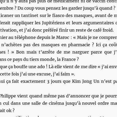
qu’il n’y aura pas plus de médicament ni de vaccin cont
embre ? Du coup vous pensez les garder jusqu’à quand ?
chicaner un tantinet sur le fiasco des masques, avant de 
ferait rappliquer les Jupitériens et leurs argumentaires 
vation, et j’ai donc préféré finir un reste de café froid.
hier au téléphone depuis le Maroc : « Mais je ne compre
 n’achètes pas des masques en pharmacie ? Ici ça coû
es ! » Bon mais t’arrête de me narguer parce que j’
dans ce pays du tiers monde, la France ?
que ça bouffe une ado ! Là elle vient de me dire « j’ai env
tte fois j’ai une excuse, j’ai faim ».
hui ça fait exactement 3 jours que Kim Jong Un n’est p
Philippe vient quand même pas d’annoncer que je pourr
n cul dans une salle de cinéma jusqu’à nouvel ordre ma
ait ok ?