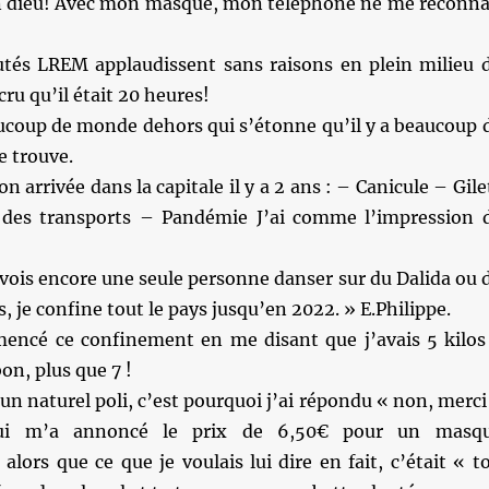
 dieu! Avec mon masque, mon téléphone ne me reconna
tés LREM applaudissent sans raisons en plein milieu 
 cru qu’il était 20 heures!
aucoup de monde dehors qui s’étonne qu’il y a beaucoup 
e trouve.
 arrivée dans la capitale il y a 2 ans : – Canicule – Gile
 des transports – Pandémie J’ai comme l’impression 
 vois encore une seule personne danser sur du Dalida ou 
, je confine tout le pays jusqu’en 2022. » E.Philippe.
mencé ce confinement en me disant que j’avais 5 kilos
bon, plus que 7 !
’un naturel poli, c’est pourquoi j’ai répondu « non, merci
qui m’a annoncé le prix de 6,50€ pour un masq
lors que ce que je voulais lui dire en fait, c’était « t