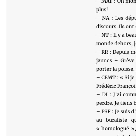
– MAF : Oh mon
plus!
– NA : Les dépu
discours. Ils ont
– NT : Il y a be
monde dehors, j
– RR : Depuis mon
jaunes – Grève
porter la poisse.
– CEMT : « Si je
Frédéric François
– DI : J’ai com
perdre. Je tiens 
– PSF : Je suis d
au buraliste 
« homologué », a