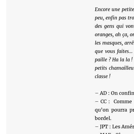
Encore une petite
peu, enfin pas tr
des gens qui vont
oranges, ah ça, o
les masques, arrê
que vous faites…
paille ? Ha la la
petits chamaille
classe !
– AD : On confin
– CC : Comme le
qu’on pourra pr
bordel.
– JPT : Les Améri