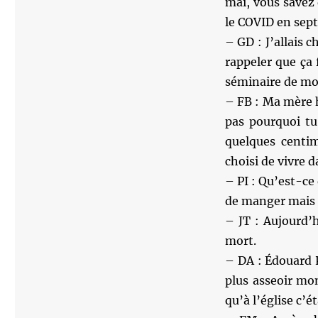
mai, vous savez 
le COVID en sept
– GD : J’allais 
rappeler que ça 
séminaire de moti
– FB : Ma mère 
pas pourquoi tu
quelques centim
choisi de vivre 
– PI : Qu’est-ce 
de manger mais ce
– JT : Aujourd’
mort.
– DA : Édouard 
plus asseoir mo
qu’à l’église c’ét