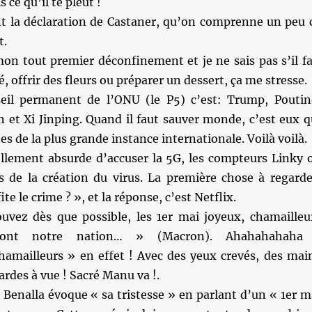
 ce qu’il te pleut !
 la déclaration de Castaner, qu’on comprenne un peu 
t.
on tout premier déconfinement et je ne sais pas s’il fa
é, offrir des fleurs ou préparer un dessert, ça me stresse.
eil permanent de l’ONU (le P5) c’est: Trump, Poutin
 et Xi Jinping. Quand il faut sauver monde, c’est eux q
s de la plus grande instance internationale. Voilà voilà.
ellement absurde d’accuser la 5G, les compteurs Linky 
is de la création du virus. La première chose à regarde
ite le crime ? », et la réponse, c’est Netflix.
vez dès que possible, les 1er mai joyeux, chamailleu
 font notre nation… » (Macron). Ahahahahaha
amailleurs » en effet ! Avec des yeux crevés, des mai
ardes à vue ! Sacré Manu va !.
 Benalla évoque « sa tristesse » en parlant d’un « 1er m