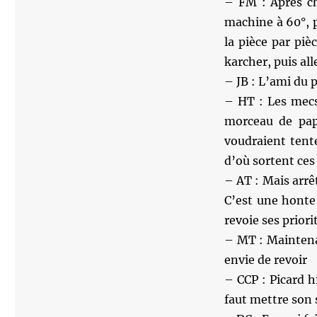
– FM : Après ch
machine à 60°, p
la pièce par piè
karcher, puis all
– JB : L’ami du p
– HT : Les mecs
morceau de pap
voudraient tent
d’où sortent ces
– AT : Mais arrê
C’est une honte
revoie ses priori
– MT : Maintena
envie de revoir
– CCP : Picard 
faut mettre son 