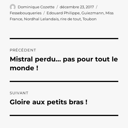
Auteur
Publié
Catégories
Dominique Cozette
décembre 23, 2017
le
Étiquettes
Fessebouqueries
Edouard Philippe
,
Guiezmann
,
Miss
France
,
Nordhal Lelandais
,
rire de tout
,
Toubon
Navigation
PRÉCÉDENT
de
Mistral perdu… pas pour tout le
Publication
précédente :
monde !
l’article
SUIVANT
Gloire aux petits bras !
Publication
suivante :