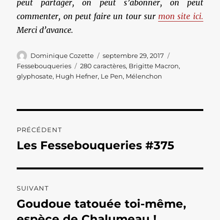
peut partager, on peut s’abonner, on peut
commenter, on peut faire un tour sur
mon site ici.
Merci d’avance.
Auteur
Publié
Catégories
Dominique Cozette
septembre 29, 2017
le
Étiquettes
Fessebouqueries
280 caractères
,
Brigitte Macron
,
glyphosate
,
Hugh Hefner
,
Le Pen
,
Mélenchon
Navigation
PRÉCÉDENT
de
Les Fessebouqueries #375
Publication
précédente :
l’article
SUIVANT
Goudoue tatouée toi-même,
Publication
suivante :
espèce de Chalumeau !