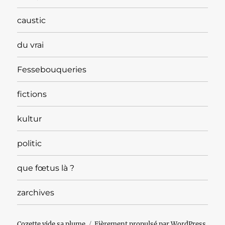
caustic
du vrai
Fessebouqueries
fictions
kultur
politic
que fœtus là ?
zarchives
Cozette vide sa plume
Fièrement propulsé par WordPress