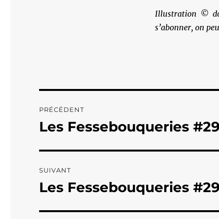
Illustration © d
s’abonner, on peu
Navigation
PRÉCÉDENT
de
Les Fessebouqueries #2
Publication
précédente :
l’article
SUIVANT
Les Fessebouqueries #2
Publication
suivante :