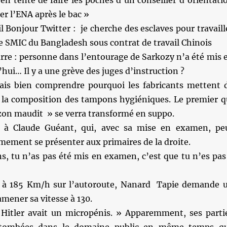
en tente de faire les poches d’un conseiller d’orientati
er l’ENA après le bac »
il Bonjour Twitter : je cherche des esclaves pour travaill
e SMIC du Bangladesh sous contrat de travail Chinois
arre : personne dans l’entourage de Sarkozy n’a été mis 
ui… Il y a une grève des juges d’instruction ?
ais bien comprendre pourquoi les fabricants mettent 
s la composition des tampons hygiéniques. Le premier q
zon maudit » se verra transformé en suppo.
à Claude Guéant, qui, avec sa mise en examen, pe
mement se présenter aux primaires de la droite.
ns, tu n’as pas été mis en examen, c’est que tu n’es pas
é à 185 Km/h sur l’autoroute, Nanard Tapie demande 
amener sa vitesse à 130.
Hitler avait un micropénis. » Apparemment, ses parti