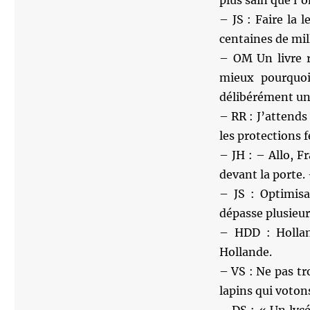
plus sain que l’
– JS : Faire la
centaines de mil
– OM Un livre r
mieux pourquoi
délibérément u
– RR : J’attends
les protections 
– JH : – Allo, Fr
devant la porte.
– JS : Optimisa
dépasse plusieur
– HDD : Hollan
Hollande.
– VS : Ne pas t
lapins qui voto