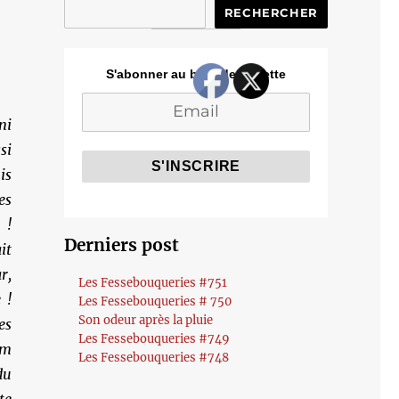
RECHERCHER
S'abonner au blog de Cozette
ni
si
is
es
 !
Derniers post
it
r,
Les Fessebouqueries #751
 !
Les Fessebouqueries # 750
Son odeur après la pluie
es
Les Fessebouqueries #749
m
Les Fessebouqueries #748
du