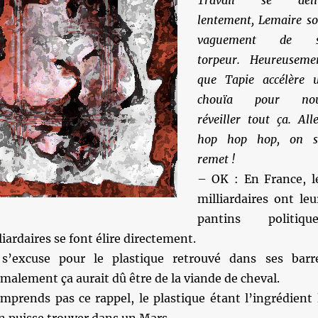
Travail se déli
lentement, Lemaire so
vaguement de 
torpeur. Heureuseme
que Tapie accélère 
chouïa pour no
réveiller tout ça. Alle
hop hop hop, on s
remet !
– OK : En France, l
milliardaires ont leu
pantins politique
iardaires se font élire directement.
’excuse pour le plastique retrouvé dans ses barr
malement ça aurait dû être de la viande de cheval.
mprends pas ce rappel, le plastique étant l’ingrédient 