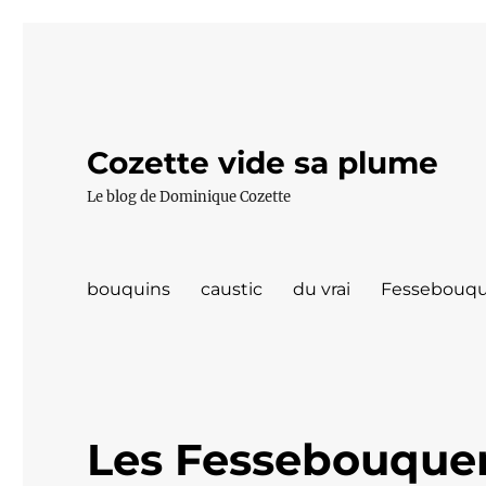
Cozette vide sa plume
Le blog de Dominique Cozette
bouquins
caustic
du vrai
Fessebouqu
Les Fessebouquer