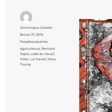
Auteur
Dominique Cozette
Publié
février 27, 2016
le
Catégories
Fessebouqueries
Étiquettes
agriculteurs
,
Bernard
Tapie
,
code du travail
,
hitler
,
Loi travail
,
Mars
,
Trump