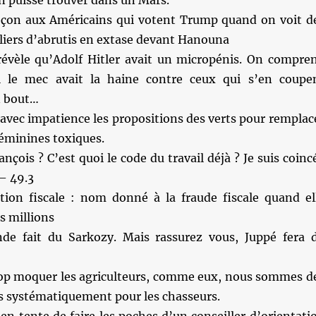
on puisse trouver dans un Mars.
 leçon aux Américains qui votent Trump quand on voit d
liers d’abrutis en extase devant Hanouna
évèle qu’Adolf Hitler avait un micropénis. On compre
 le mec avait la haine contre ceux qui s’en coupe
n bout…
 avec impatience les propositions des verts pour remplac
féminines toxiques.
ançois ? C’est quoi le code du travail déjà ? Je suis coinc
 – 49.3
tion fiscale : nom donné à la fraude fiscale quand el
s millions
de fait du Sarkozy. Mais rassurez vous, Juppé fera 
rop moquer les agriculteurs, comme eux, nous sommes d
ns systématiquement pour les chasseurs.