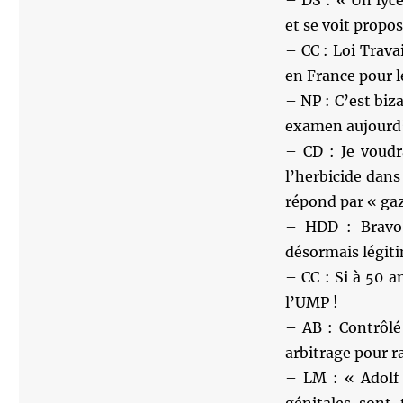
– DS : « Un lycé
et se voit propos
– CC : Loi Trava
en France pour l
– NP : C’est biz
examen aujourd’h
– CD : Je voudr
l’herbicide dan
répond par « ga
– HDD : Bravo 
désormais légiti
– CC : Si à 50 a
l’UMP !
– AB : Contrôl
arbitrage pour r
– LM : « Adolf 