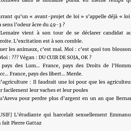
t tombées dans le domaine public en même temps q
.
rrant qu’un « avant-projet de loi » s’appelle déjà « loi
a sens l’odeur âcre du 49-3 ?
Lemaire vient à son tour de se déclarer candidat a
roite. L’excitation est à son comble.
uer les animaux, c’est mal. Moi : c’est quoi ton blouson
 Moi : ??? Végan : DU CUIR DE SOJA, OK ?
, pays des Lum… France, pays des Droits de l’Hom
acc… France, pays des libert… Merde.
’agriculture : Il faudrait une loi pour que les agriculteu
er facilement leur vaches et leur poules
 qu’Areva pour perdre plus d’argent en un an que Berna
SIF] L’étudiante qui harcelait sexuellement Emmanu
 fait Pierre Gattaz