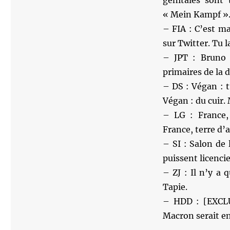
génitales son
« Mein Kampf »
– FIA : C’est ma
sur Twitter. Tu l
– JPT : Bruno 
primaires de la d
– DS : Végan : t
Végan : du cuir.
– LG : France
France, terre d’
– SI : Salon de l
puissent licenci
– ZJ : Il n’y a
Tapie.
– HDD : [EXCLU
Macron serait en