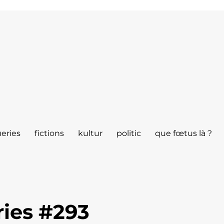
eries
fictions
kultur
politic
que fœtus là ?
ies #293