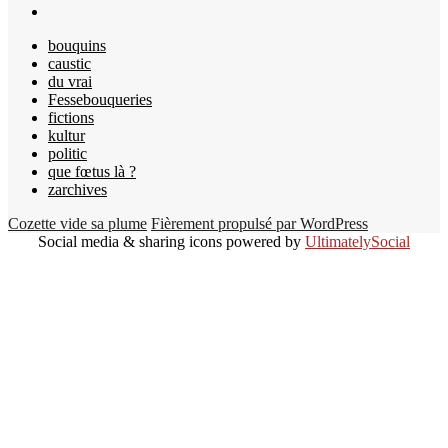
bouquins
caustic
du vrai
Fessebouqueries
fictions
kultur
politic
que fœtus là ?
zarchives
Cozette vide sa plume
Fièrement propulsé par WordPress
Social media & sharing icons powered by
UltimatelySocial