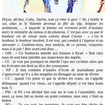
Déçus, déchus, Cahu, Starbu, tout ça rime à quoi ? Ah, j’oublie le
cul, alias la St Valentin devenue la fête du slip, bonjour les
sentiments, … à laquelle la femme est vivement priée d’assister,
merci le ministère du minou et du plumeau. C’est pas avec ça que le
bonheur est de retour mais comme disait Cioran : » c’est le
bonheur, le bonheur insolent, il est vrai, qui conduit à l’aigreur et au
sarcasme ». Gardons-nous, mes ami(e)s, de ce poison, essayons-
nous à la joie ! Bon week-end donc…
– OM : « Un Starbucks interdit aux femmes à Ryad. » Bah chez
nous ils sont bien interdits aux inspecteurs des impôts.
– CC : je vois pas pourquoi on interdit l’epo aux cyclistes alors que
les écrivains ont droit au dico des synonymes
– NP : Il faut combien d’années d’école de journalisme pour
s’apercevoir qu’il y a des tempêtes en Bretagne au mois de février
– CC : quand t’es jeune et que tu sèches les cours, on t’appelle
délinquant quand t’es vieux, on t’appelle député (c’est bien foutu
hein ?)
– PM : le PS s’est déchiré hier soir sur le vote à l’assemblée, moi
aussi, ça nous fait au moins un point commun, mais moi, c’était au
bistrot
– PD : – Tu vas voir, les terroristes, ils vont pas être déchu du