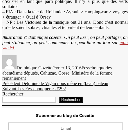
d’exister en tant que parti politique. Il n’y a plus que des verts
solitaires.
– FIA : Dans la tête de Hollande : Ayrault > camping-car > voyages
> étranger > Quai d’Orsay
– NP : Les Victoires de la musique ont 31 ans. Donc c’est normal
qu’elle soient sobres, chiantes et te parlent de leurs enfants.
Illustration © dominique cozette. On peut liker, on peut partager, on
peut s’abonner, on peut commenter, on peut faire un tour sur
mon
site ici.
Auteur
Publié
Catégories
Étiquettes
le
Dominique Cozette
février 13, 2016
Fessebouqueries
abentéisme députés
,
Cahuzac
,
Cosse
,
Ministère de la femme
,
remaniement
Navigation
Publication
Précédent
Delphine de Vigan nous mène en (beau) bateau
Publication
précédente :
Suivant
Les Fessebouqueries #292
de
suivante :
Rechercher
l’article
Rechercher
S'abonner au blog de Cozette