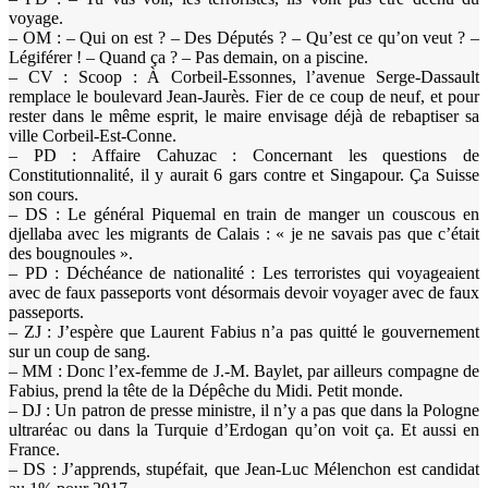
voyage.
– OM : – Qui on est ? – Des Députés ? – Qu’est ce qu’on veut ? –
Légiférer ! – Quand ça ? – Pas demain, on a piscine.
– CV : Scoop : À Corbeil-Essonnes, l’avenue Serge-Dassault
remplace le boulevard Jean-Jaurès. Fier de ce coup de neuf, et pour
rester dans le même esprit, le maire envisage déjà de rebaptiser sa
ville Corbeil-Est-Conne.
– PD : Affaire Cahuzac : Concernant les questions de
Constitutionnalité, il y aurait 6 gars contre et Singapour. Ça Suisse
son cours.
– DS : Le général Piquemal en train de manger un couscous en
djellaba avec les migrants de Calais : « je ne savais pas que c’était
des bougnoules ».
– PD : Déchéance de nationalité : Les terroristes qui voyageaient
avec de faux passeports vont désormais devoir voyager avec de faux
passeports.
– ZJ : J’espère que Laurent Fabius n’a pas quitté le gouvernement
sur un coup de sang.
– MM : Donc l’ex-femme de J.-M. Baylet, par ailleurs compagne de
Fabius, prend la tête de la Dépêche du Midi. Petit monde.
– DJ : Un patron de presse ministre, il n’y a pas que dans la Pologne
ultraréac ou dans la Turquie d’Erdogan qu’on voit ça. Et aussi en
France.
– DS : J’apprends, stupéfait, que Jean-Luc Mélenchon est candidat