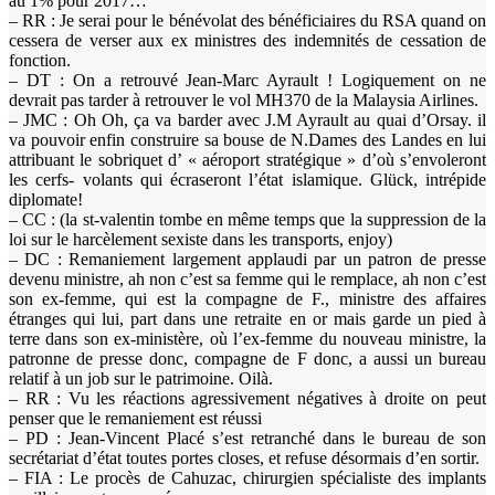
au 1% pour 2017…
– RR : Je serai pour le bénévolat des bénéficiaires du RSA quand on
cessera de verser aux ex ministres des indemnités de cessation de
fonction.
– DT : On a retrouvé Jean-Marc Ayrault ! Logiquement on ne
devrait pas tarder à retrouver le vol MH370 de la Malaysia Airlines.
– JMC : Oh Oh, ça va barder avec J.M Ayrault au quai d’Orsay. il
va pouvoir enfin construire sa bouse de N.Dames des Landes en lui
attribuant le sobriquet d’ « aéroport stratégique » d’où s’envoleront
les cerfs- volants qui écraseront l’état islamique. Glück, intrépide
diplomate!
– CC : (la st-valentin tombe en même temps que la suppression de la
loi sur le harcèlement sexiste dans les transports, enjoy)
– DC : Remaniement largement applaudi par un patron de presse
devenu ministre, ah non c’est sa femme qui le remplace, ah non c’est
son ex-femme, qui est la compagne de F., ministre des affaires
étranges qui lui, part dans une retraite en or mais garde un pied à
terre dans son ex-ministère, où l’ex-femme du nouveau ministre, la
patronne de presse donc, compagne de F donc, a aussi un bureau
relatif à un job sur le patrimoine. Oilà.
– RR : Vu les réactions agressivement négatives à droite on peut
penser que le remaniement est réussi
– PD : Jean-Vincent Placé s’est retranché dans le bureau de son
secrétariat d’état toutes portes closes, et refuse désormais d’en sortir.
– FIA : Le procès de Cahuzac, chirurgien spécialiste des implants