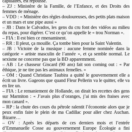
capillaires, est repoussé.
– ZJ : Ministère de la Famille, de l’Enfance, et des Droits des
femmes de ménage.
– VDD : « Ministère des règles douloureuses, des petits plats maison
et un mars et une pipe aussi »
– JB : Dans le Calvados, les gens du cru font des vidéos au milieu
du repas, pour digérer. C’est ce qu’on appelle le « trou Norman ».
– FIA : Il est bien ce rmenaminent.
– RR : Il pleut, ça mouille. Ça tombe bien pour la Saint Valentin.
– JB : Victoire de la musique : aucune femme nominée dans la
catégorie « artiste masculin de l’année », et ça semble normal. Le
sexisme ne concerne pas que la BD apparemment.
– AB : Le chasseur Giscard (90 ans) fait son coming out : « Par
éthique, je ne tire pas les animaux femelles. »
– OM : Quand Christiane Taubira a quitté le gouvernement elle a
écrit un livre. Gageons que quand Fleur Pellerin va le quitter, elle va
en lire un.
– FIA : Le remaniement de Hollande, on dirait les recettes des gens
sur Marmiton : « J’avais plus d’oranges, j’ai mis des fraises avec
mon canard ».
– RP : la chute des cours du pétrole ralentit l’économie alors que je
peux enfin faire le plein de ma Cadillac pour aller chez Auchan.
Bizarre…
– OV : Après les départs de ces derniers mois et l’entrée
d’Emmanuelle Cosse au gouvernement Europe Écologie a fini