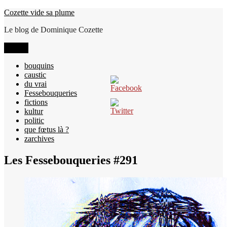
Aller
Cozette vide sa plume
au
Le blog de Dominique Cozette
contenu
Menu
bouquins
caustic
du vrai
Fessebouqueries
fictions
kultur
politic
que fœtus là ?
zarchives
Les Fessebouqueries #291