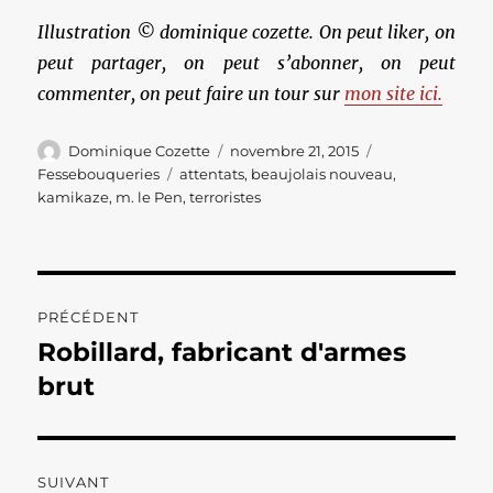
Illustration © dominique cozette. On peut liker, on
peut partager, on peut s’abonner, on peut
commenter, on peut faire un tour sur
mon site ici.
Auteur
Publié
Catégories
Dominique Cozette
novembre 21, 2015
le
Étiquettes
Fessebouqueries
attentats
,
beaujolais nouveau
,
kamikaze
,
m. le Pen
,
terroristes
Navigation
PRÉCÉDENT
de
Robillard, fabricant d'armes
Publication
précédente :
brut
l’article
SUIVANT