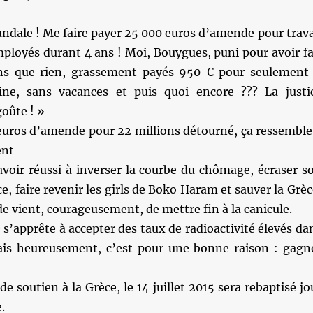
andale ! Me faire payer 25 000 euros d’amende pour trava
mployés durant 4 ans ! Moi, Bouygues, puni pour avoir fa
ns que rien, grassement payés 950 € pour seulement
ine, sans vacances et puis quoi encore ??? La justi
oûte ! »
uros d’amende pour 22 millions détourné, ça ressemble
ent
avoir réussi à inverser la courbe du chômage, écraser s
e, faire revenir les girls de Boko Haram et sauver la Grèc
e vient, courageusement, de mettre fin à la canicule.
e s’apprête à accepter des taux de radioactivité élevés da
is heureusement, c’est pour une bonne raison : gagn
e soutien à la Grèce, le 14 juillet 2015 sera rebaptisé jo
.