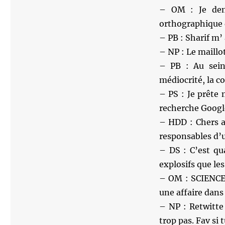
– OM : Je dem
orthographique q
– PB : Sharif m’
– NP : Le maillo
– PB : Au sein
médiocrité, la c
– PS : Je prête 
recherche Google
– HDD : Chers a
responsables d’
– DS : C’est qu
explosifs que le
– OM : SCIENCE 
une affaire dans
– NP : Retwitte
trop pas. Fav si t