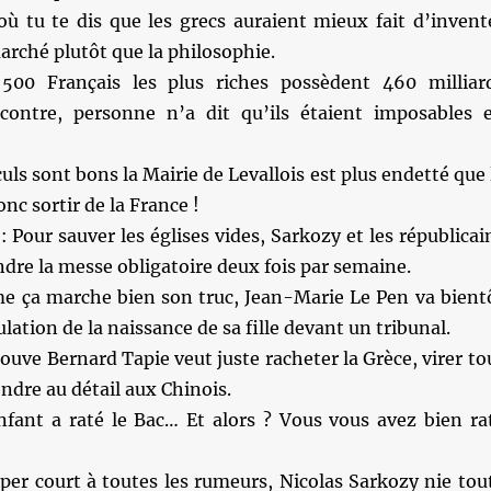
où tu te dis que les grecs auraient mieux fait d’invent
rché plutôt que la philosophie.
00 Français les plus riches possèdent 460 milliar
contre, personne n’a dit qu’ils étaient imposables 
culs sont bons la Mairie de Levallois est plus endetté que 
onc sortir de la France !
Pour sauver les églises vides, Sarkozy et les républicai
dre la messe obligatoire deux fois par semaine.
 ça marche bien son truc, Jean-Marie Le Pen va bient
ation de la naissance de sa fille devant un tribunal.
rouve Bernard Tapie veut juste racheter la Grèce, virer to
ndre au détail aux Chinois.
fant a raté le Bac… Et alors ? Vous vous avez bien ra
per court à toutes les rumeurs, Nicolas Sarkozy nie tou