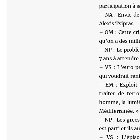
participation à s
– NA : Envie de
Alexis Tsipras
– OM : Cette cr
qu’on a des mill
– NP : Le problè
7 ans à attendre
– VS : L’euro p
qui voudrait ren
– EM : Exploit 
traiter de terr
homme, la lumiè
Méditerranée. »
– NP : Les grecs
est parti et ils 
– VS : L’épiso