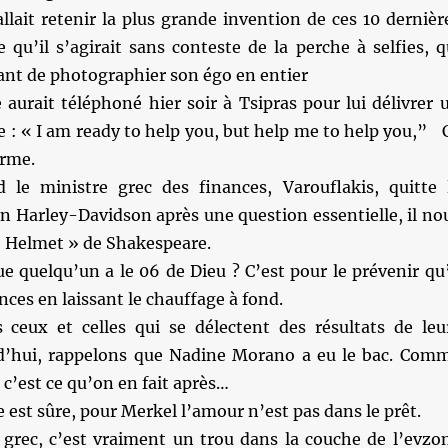
allait retenir la plus grande invention de ces 10 dernièr
 qu’il s’agirait sans conteste de la perche à selfies, q
nt de photographier son égo en entier
aurait téléphoné hier soir à Tsipras pour lui délivrer 
 : « I am ready to help you, but help me to help you,” 
irme.
le ministre grec des finances, Varouflakis, quitte 
 Harley-Davidson après une question essentielle, il no
« Helmet » de Shakespeare.
e quelqu’un a le 06 de Dieu ? C’est pour le prévenir qu’
nces en laissant le chauffage à fond.
ceux et celles qui se délectent des résultats de leu
d’hui, rappelons que Nadine Morano a eu le bac. Com
, c’est ce qu’on en fait après…
 est sûre, pour Merkel l’amour n’est pas dans le prêt.
grec, c’est vraiment un trou dans la couche de l’evzo