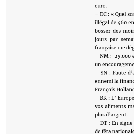
euro.
– DC : « Quel sc
illégal de 460 e
bosser des moi
jours par sema
française me dég
– NM : 25.000 e
un encouragem
– SN : Faute d’
ennemi la financ
François Holland
– BK : L’ ‎Europ
vos aliments ma
plus d’argent.
– DT : En signe d
de fêta nationale