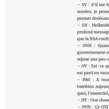
– SV : S’il me f
années, je pense
permet dorénava
– SN : Hollande 
profond message
que la NSA conf
– OVH : Quand 
gouvernement en
rejoue une peu 
– OV : Est-ce qu
est parti en vaca
– PAG : À tous 
bambins aujour
quoi, l’essentiel
– DT : Une chose
– OVH : Ce OXI 