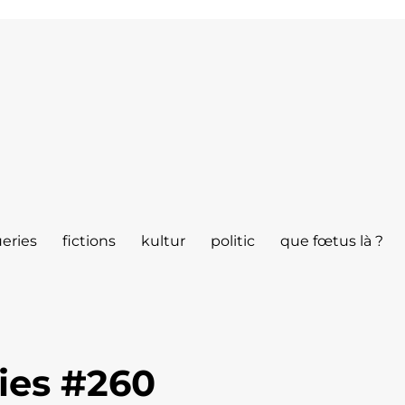
eries
fictions
kultur
politic
que fœtus là ?
ies #260