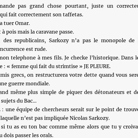
ande pas grand chose pourtant, juste un correcte
ui fait correctement son taffetas.
 a tuer Omar.
t à pois mais la caravane passe.
 des republicains, Sarkozy n’a pas le monopole de 
oncurrence est rude.
mon telephone à mes fils. Je checke l’historique. Dans l
 : « femme qui fait du strimtise » JE PLEURE.
mis grecs, on restructurera votre dette quand vous ser
une guerre mondiale.
and même plus simple de piquer des détonateurs et d
s sujets du Bac…
: une équipe de chercheurs serait sur le point de trouv
 laquelle n’est pas impliquée Nicolas Sarkozy.
 si tu as eu ton bac comme même alors que tu y croiva
u dois passer les orals.