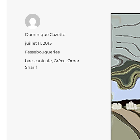
Auteur
Dominique Cozette
Publié
juillet 11, 2015
le
Catégories
Fessebouqueries
Étiquettes
bac
,
canicule
,
Grèce
,
Omar
Sharif