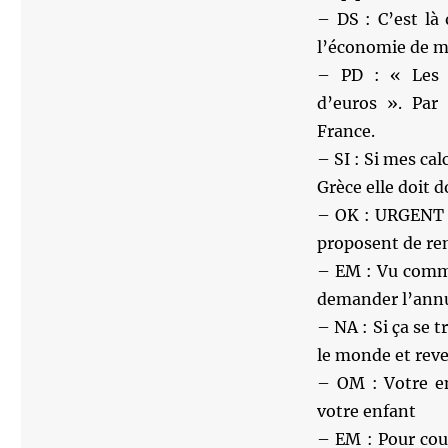
– DS : C’est là 
l’économie de ma
– PD : « Les 5
d’euros ». Par 
France.
– SI : Si mes cal
Grèce elle doit d
– OK : URGENT : 
proposent de ren
– EM : Vu comme
demander l’annul
– NA : Si ça se t
le monde et reve
– OM : Votre en
votre enfant
– EM : Pour cou