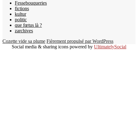
Fessebouqueries
fictions
kultur
politic
que fœtus là ?
zarchives
Cozette vide sa plume
Fièrement propulsé par WordPress
Social media & sharing icons powered by
UltimatelySocial