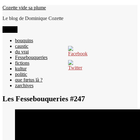
Aller
Cozette vide sa plume
au
Le blog de Dominique Cozette
contenu
Menu
bouquins
caustic
du vrai
Fessebouqueries
fictions
kultur
politic
que fœtus là ?
zarchives
Les Fessebouqueries #247