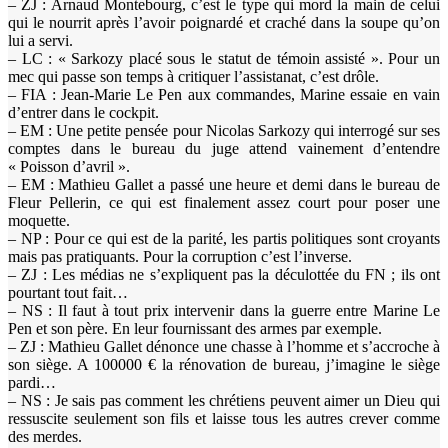
– ZJ : Arnaud Montebourg, c’est le type qui mord la main de celui
qui le nourrit après l’avoir poignardé et craché dans la soupe qu’on
lui a servi.
– LC : « Sarkozy placé sous le statut de témoin assisté ». Pour un
mec qui passe son temps à critiquer l’assistanat, c’est drôle.
– FIA : Jean-Marie Le Pen aux commandes, Marine essaie en vain
d’entrer dans le cockpit.
– EM : Une petite pensée pour Nicolas Sarkozy qui interrogé sur ses
comptes dans le bureau du juge attend vainement d’entendre
« Poisson d’avril ».
– EM : Mathieu Gallet a passé une heure et demi dans le bureau de
Fleur Pellerin, ce qui est finalement assez court pour poser une
moquette.
– NP : Pour ce qui est de la parité, les partis politiques sont croyants
mais pas pratiquants. Pour la corruption c’est l’inverse.
– ZJ : Les médias ne s’expliquent pas la déculottée du FN ; ils ont
pourtant tout fait…
– NS : Il faut à tout prix intervenir dans la guerre entre Marine Le
Pen et son père. En leur fournissant des armes par exemple.
– ZJ : Mathieu Gallet dénonce une chasse à l’homme et s’accroche à
son siège. A 100000 € la rénovation de bureau, j’imagine le siège
pardi…
– NS : Je sais pas comment les chrétiens peuvent aimer un Dieu qui
ressuscite seulement son fils et laisse tous les autres crever comme
des merdes.