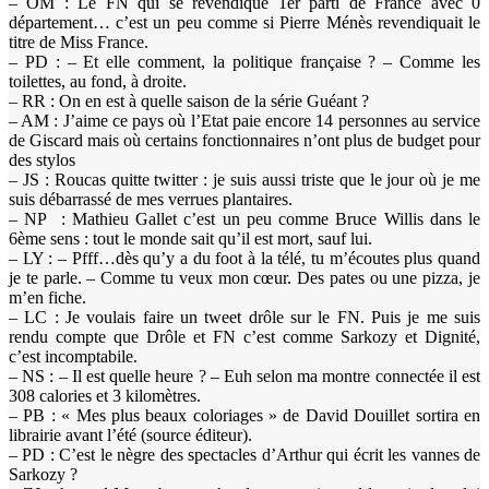
– OM : Le FN qui se revendique 1er parti de France avec 0
département… c’est un peu comme si Pierre Ménès revendiquait le
titre de Miss France.
– PD : – Et elle comment, la politique française ? – Comme les
toilettes, au fond, à droite.
– RR : On en est à quelle saison de la série Guéant ?
– AM : J’aime ce pays où l’Etat paie encore 14 personnes au service
de Giscard mais où certains fonctionnaires n’ont plus de budget pour
des stylos
– JS : Roucas quitte twitter : je suis aussi triste que le jour où je me
suis débarrassé de mes verrues plantaires.
– NP : Mathieu Gallet c’est un peu comme Bruce Willis dans le
6ème sens : tout le monde sait qu’il est mort, sauf lui.
– LY : – Pfff…dès qu’y a du foot à la télé, tu m’écoutes plus quand
je te parle. – Comme tu veux mon cœur. Des pates ou une pizza, je
m’en fiche.
– LC : Je voulais faire un tweet drôle sur le FN. Puis je me suis
rendu compte que Drôle et FN c’est comme Sarkozy et Dignité,
c’est incomptabile.
– NS : – Il est quelle heure ? – Euh selon ma montre connectée il est
308 calories et 3 kilomètres.
– PB : « Mes plus beaux coloriages » de David Douillet sortira en
librairie avant l’été (source éditeur).
– PD : C’est le nègre des spectacles d’Arthur qui écrit les vannes de
Sarkozy ?