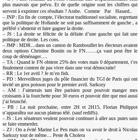
plus mauvais que prévu. Et de quelle origine sont les chiffres qui
servent à exprimer ces résultats ? Arabe. Comme Par Hasard..
– JNP : En fin de compte, l’électorat traditionnel socialiste, regrettant
que la politique de Hollande ne soit pas suffisamment de gauche , a
préféré s’abstenir et faire gagner la droite.
– JS : La droite se félicite de la défaite d’une gauche qui fait une
politique de droite. Les cons.
– JMP : MDR…dans un canton de Rambouillet les électeurs avaient
deux options Christine Boutin ou le FN…….ça vaut peut être le
coup de déménager….
– TA : Quand le FN obtient 25% des votes mais 0 département, t’es
finalement content de pas vivre dans une vrai démocratie!
– RR : Le 1er avril ? Je m’en fish.
– PD : Merveilleux juges du pôle financier du TGI de Paris qui ont
invité un gros poisson pour le premier avril. Sarkozy
– AM : J’aimerais tant être parisien pour pouvoir manger mes
croissants à la fourchette pour 30 euros et pouvoir dire que moi aussi
j’ai brunché.
– PB : La nuit prochaine, entre 2H et 2H15, Florian Philippot
n’apparaîtra sur aucun plateau télé. (sauf rediffs).
– JS : Les sénateurs veulent pouvoir continuer à aller aux putes sans
se faire emmerder.
– ZJ : On a évité Marine Le Pen mais on va avoir le droit à Nicolas
Sarkozy tout de même… Peste & Cholera