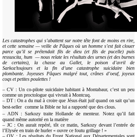
Les catastrophes qui s’abattent sur notre tête font de moins en rire,
et cette semaine — veille de Pâques où un homme s’est fait clouer
parce qu’il se prétendait fils de dieu (et fils de pucelle) puis
ressuscita, hum — nous relate les résultats des urnes (et des burnes
de certains), la chasse au Gallet, le poison d’avril de
Sarkoz’toujours et la fin d’une catastrophe suicidaire bien
plombante. Joyeuses Pâques malgré tout, crânes d’oeuf, joyeux
coqs et petites poulettes !
– CV : Un co-pilote suicidaire habitant à Montabaur, c’est un peu
comme un proctologue qui vivrait à Montcuq.
– DT : On a du mal à croire que Jésus était juif quand on sait qu’un
best-seller comme la Bible ne lui a rapporté que des clous.
– ADN : Sarkozy traite Hollande de menteur. Notez qu’il fait
quand même autorité en la matière
– JC : On aurait repéré, tôt ce matin, Sarkozy devant l’entrée de
l’Elysée en train de hurler « ouvre ce foutu grillage ! »
– OV : Les résultats du Front National aux Départementales sont