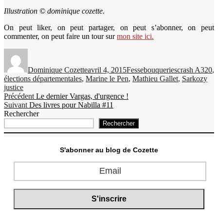
Illustration © dominique cozette.
On peut liker, on peut partager, on peut s’abonner, on peut
commenter, on peut faire un tour sur
mon site ici.
Auteur
Publié
Catégories
Étiquettes
le
Dominique Cozette
avril 4, 2015
Fessebouqueries
crash A320
,
élections départementales
,
Marine le Pen
,
Mathieu Gallet
,
Sarkozy
justice
Navigation
Publication
Précédent
Le dernier Vargas, d'urgence !
Publication
précédente :
Suivant
Des livres pour Nabilla #11
de
suivante :
Rechercher
l’article
Rechercher
S'abonner au blog de Cozette