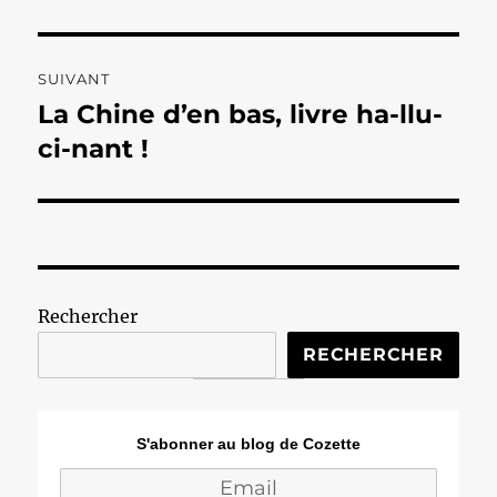
précédente :
l’article
SUIVANT
La Chine d’en bas, livre ha-llu-
Publication
suivante :
ci-nant !
Rechercher
RECHERCHER
S'abonner au blog de Cozette