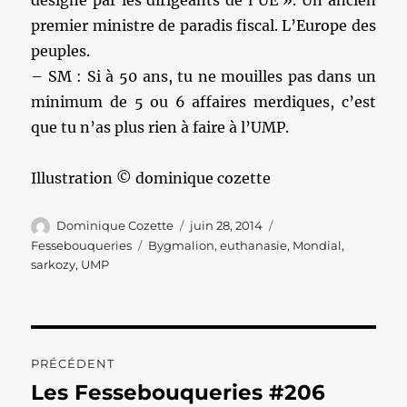
désigné par les dirigeants de l’UE ». Un ancien
premier ministre de paradis fiscal. L’Europe des
peuples.
– SM : Si à 50 ans, tu ne mouilles pas dans un
minimum de 5 ou 6 affaires merdiques, c’est
que tu n’as plus rien à faire à l’UMP.
Illustration © dominique cozette
Auteur
Publié
Catégories
Dominique Cozette
juin 28, 2014
le
Étiquettes
Fessebouqueries
Bygmalion
,
euthanasie
,
Mondial
,
sarkozy
,
UMP
Navigation
PRÉCÉDENT
de
Les Fessebouqueries #206
Publication