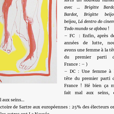
sortir un nouveau numé
avec … Brigitte Bardo
Bardot
, Brigitte beijo
beijou
, Lá dentro do cine
Todo mundo se afobou
!
– FC : Enfin, après d
années de lutte, no
avons une femme à la tê
du premier parti 
France : – )
– DC : Une femme à 
tête du premier parti 
France ! Hé bien ça 
fait mal aux seins, 
l aux seins…
ictoire de Sartre aux européennes : 25% des électeurs o