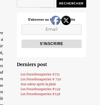
RECHERCHER
S'abonner au blog de Cozette
re
 a
ir
i,
au
Derniers post
ns
nd
Les Fessebouqueries #751
en
Les Fessebouqueries # 750
Son odeur après la pluie
ne
Les Fessebouqueries #749
en
Les Fessebouqueries #748
ôt