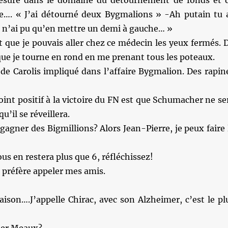
esure dans le domaine du détournement de fonds et 
re…. « J’ai détourné deux Bygmalions » -Ah putain tu 
je n’ai pu qu’en mettre un demi à gauche… »
 que je pouvais aller chez ce médecin les yeux fermés. 
 que je tourne en rond en me prenant tous les poteaux.
de Carolis impliqué dans l’affaire Bygmalion. Des rapin
oint positif à la victoire du FN est que Schumacher ne se
u’il se réveillera.
 gagner des Bigmillions? Alors Jean-Pierre, je peux faire 
ous en restera plus que 6, réfléchissez!
e préfère appeler mes amis.
aison….J’appelle Chirac, avec son Alzheimer, c’est le pl