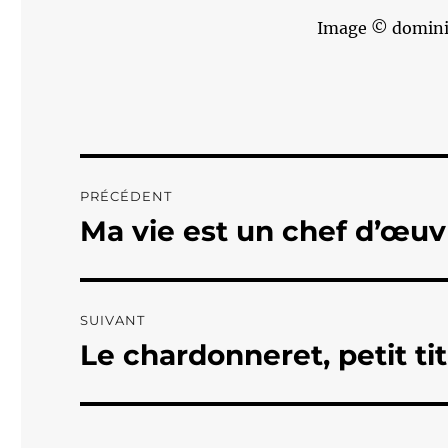
Image © domini
Navigation
PRÉCÉDENT
de
Ma vie est un chef d’œuvr
Publication
précédente :
l’article
SUIVANT
Le chardonneret, petit t
Publication
suivante :