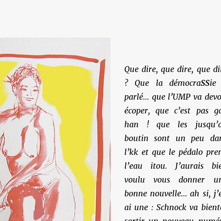
Que dire, que dire, que di
? Que la démocra
SS
ie
parlé… que l’UMP va devo
écoper, que c’est pas ga
han ! que les jusqu’
boutin sont un peu da
l’kk et que le pédalo pre
l’eau itou. J’aurais bi
voulu vous donner u
bonne nouvelle… ah si, j’
ai une : Schnock va bient