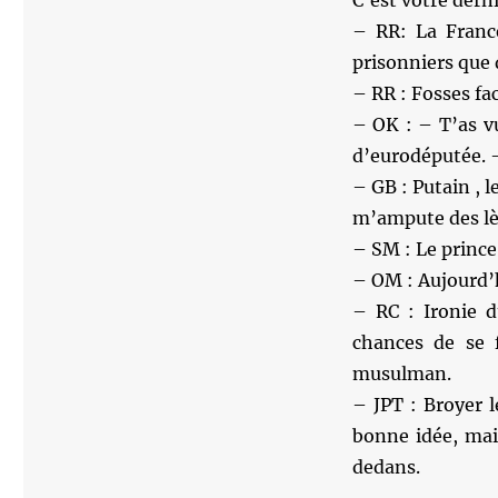
C’est votre der
– RR: La France
prisonniers que 
– RR : Fosses fa
– OK : – T’as vu
d’eurodéputée. – 
– GB : Putain , 
m’ampute des lè
– SM : Le prince
– OM : Aujourd’h
– RC : Ironie d
chances de se 
musulman.
– JPT : Broyer l
bonne idée, mais
dedans.