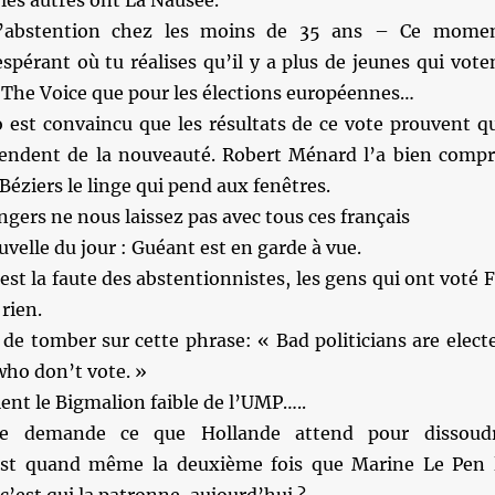
 les autres ont La Nausée.
abstention chez les moins de 35 ans – Ce mome
pérant où tu réalises qu’il y a plus de jeunes qui vote
e The Voice que pour les élections européennes…
o est convaincu que les résultats de ce vote prouvent q
ttendent de la nouveauté. Robert Ménard l’a bien compr
Béziers le linge qui pend aux fenêtres.
ngers ne nous laissez pas avec tous ces français
velle du jour : Guéant est en garde à vue.
’est la faute des abstentionnistes, les gens qui ont voté 
 rien.
de tomber sur cette phrase: « Bad politicians are elect
who don’t vote. »
ent le Bigmalion faible de l’UMP…..
 demande ce que Hollande attend pour dissoud
’est quand même la deuxième fois que Marine Le Pen 