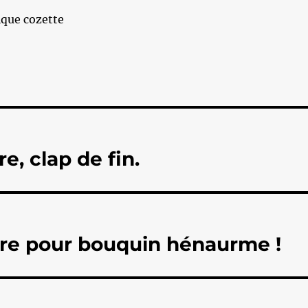
que cozette
e, clap de fin.
itre pour bouquin hénaurme !