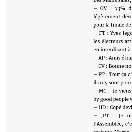
Les Mains sales,
– OV : 73% d’
légèrement déses
pour la finale d
– FT : Yves Jeg
les électeurs a
en interdisant à 
– AP : Amis étra
– CV : Bonne nou
– FT : Tout ça c
ils n’y sont pour
– MC : Je viens 
by good people 
– HD : Copé devi
– JPT : Je me
l’Assemblée, c