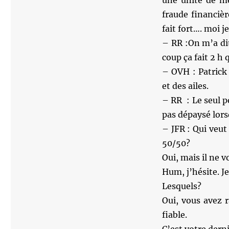
une unité de m
fraude financiè
fait fort…. moi 
– RR :On m’a dit
coup ça fait 2 h
– OVH : Patrick 
et des ailes.
– RR : Le seul p
pas dépaysé lorsq
– JFR : Qui veut
50/50?
Oui, mais il ne v
Hum, j’hésite. J
Lesquels?
Oui, vous avez r
fiable.