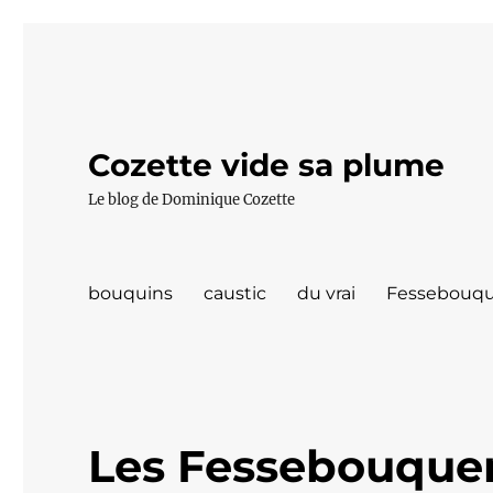
Cozette vide sa plume
Le blog de Dominique Cozette
bouquins
caustic
du vrai
Fessebouqu
Les Fessebouquer