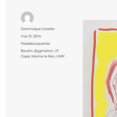
Auteur
Dominique Cozette
Publié
mai 31, 2014
le
Catégories
Fessebouqueries
Étiquettes
Boutin
,
Bygmalion
,
JF
Copé
,
Marine le Pen
,
UMP