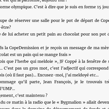
c’est qui la patronne, aujourd’hui ?
 forme olympique. C’est à dire que je suis en forme 15 jou
cupe de réserver une salle pour le pot de départ de Cop
-être?
e de lui acheter un petit pain au chocolat pour son pot 
ds la CopeDemission et je reçois un message de ma mèr
colat est un pain qui se mange frais »
ois que l’herbe qui meldoie », JF Coppé à la fenêtre de 
 C’est pas un gros mot, c’est l’adjectif qui correspond
is (où il faut pas)… Excusez-moi, j’ai meldoyé etc…
mmage qu’il parte, Jean François, je le trouvais tr
e l’UMP…
gement, c’est maintenu ?
ndu ce matin à la radio que le « Bygmalion » allait deven