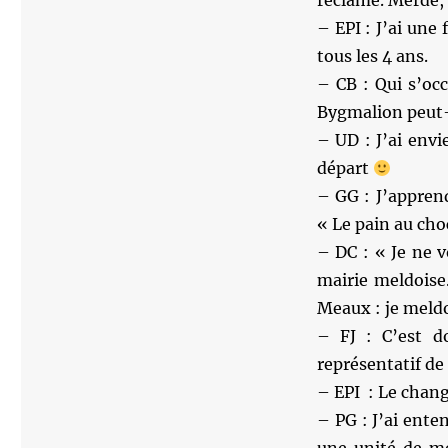
réclame. Merde, 
– EPI : J’ai une
tous les 4 ans.
– CB : Qui s’oc
Bygmalion peut
– UD : J’ai envi
départ
– GG : J’appren
« Le pain au cho
– DC : « Je ne v
mairie meldoise…
Meaux : je meldo
– FJ : C’est do
représentatif d
– EPI : Le chan
– PG : J’ai ente