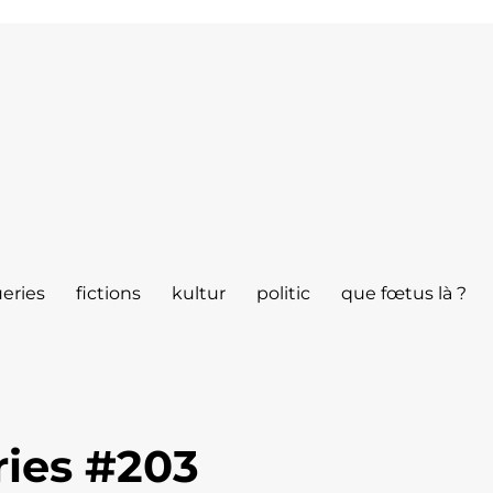
eries
fictions
kultur
politic
que fœtus là ?
ies #203