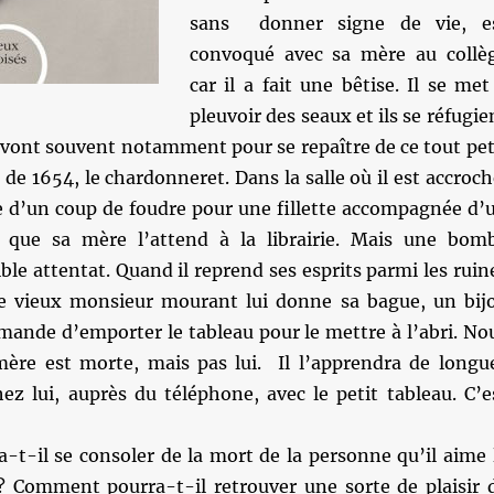
sans donner signe de vie, e
convoqué avec sa mère au collè
car il a fait une bêtise. Il se met
pleuvoir des seaux et ils se réfugie
 vont souvent notamment pour se repaître de ce tout pet
 de 1654, le chardonneret. Dans la salle où il est accroch
e d’un coup de foudre pour une fillette accompagnée d’
is que sa mère l’attend à la librairie. Mais une bom
ible attentat. Quand il reprend ses esprits parmi les ruin
 le vieux monsieur mourant lui donne sa bague, un bij
emande d’emporter le tableau pour le mettre à l’abri. No
ère est morte, mais pas lui. Il l’apprendra de longu
ez lui, auprès du téléphone, avec le petit tableau. C’e
t-il se consoler de la mort de la personne qu’il aime 
 Comment pourra-t-il retrouver une sorte de plaisir 