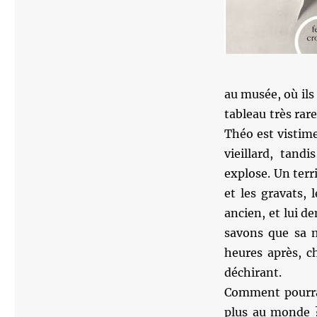
au musée, où ils
tableau très rare
Théo est vistim
vieillard, tand
explose. Un terr
et les gravats,
ancien, et lui d
savons que sa m
heures après, ch
déchirant.
Comment pourra-
plus au monde ?