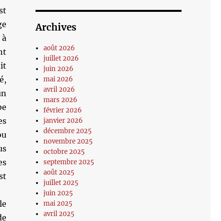
st
ge
Archives
 à
août 2026
nt
juillet 2026
it
juin 2026
é,
mai 2026
avril 2026
un
mars 2026
be
février 2026
es
janvier 2026
décembre 2025
ou
novembre 2025
us
octobre 2025
es
septembre 2025
août 2025
st
juillet 2025
juin 2025
le
mai 2025
avril 2025
de