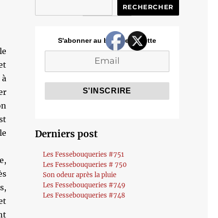
RECHERCHER
S'abonner au blog de Cozette
le
et
 à
er
on
st
le
Derniers post
Les Fessebouqueries #751
e,
Les Fessebouqueries # 750
ès
Son odeur après la pluie
Les Fessebouqueries #749
s,
Les Fessebouqueries #748
et
nt