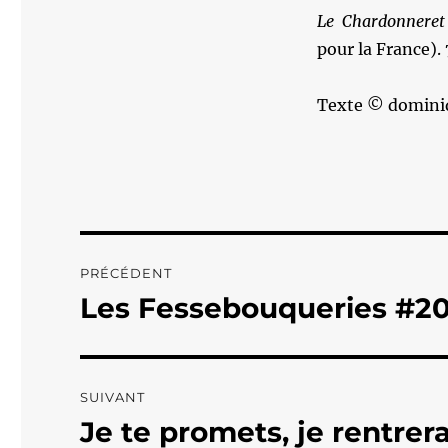
Le Chardonneret
pour la France). 
Texte © domini
Navigation
PRÉCÉDENT
de
Les Fessebouqueries #2
Publication
précédente :
l’article
SUIVANT
Je te promets, je rentrerai
Publication