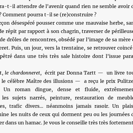
ra-t-il attendre de l’avenir quand rien ne semble avoir 
? Comment pourra t-il se (re)construire ?
arçon désespéré pousser comme une mauvaise herbe, sa
répit par rapport à son chagrin, traverser de périlleus
e de drôles de rencontres, obsédé par l’image de sa mère 
ret. Puis, un jour, vers la trentaine, se retrouver coincé
tré dans une très très sale histoire dont l’issue para
t,
le chardonneret
, écrit par Donna Tartt — un livre to
 le célèbre Maître des illusions — a reçu le prix Pulitze
r. Un roman dingue, dense et fluide, extrêmeme
les sujets narrés, peinture, restauration de meubl
es, trafic divers… néanmoins jamais rasoir. Un plais
mine les nuits de ceux qui dorment peu ou les journées 
er dans un hamac. Je vous le conseille très très fortement