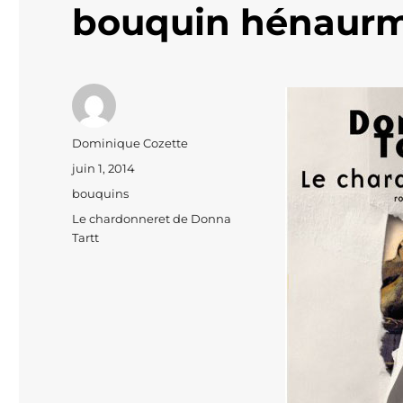
bouquin hénaurm
Auteur
Dominique Cozette
Publié
juin 1, 2014
le
Catégories
bouquins
Étiquettes
Le chardonneret de Donna
Tartt