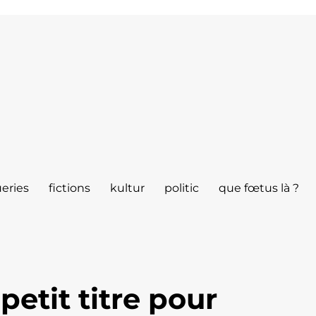
eries
fictions
kultur
politic
que fœtus là ?
petit titre pour