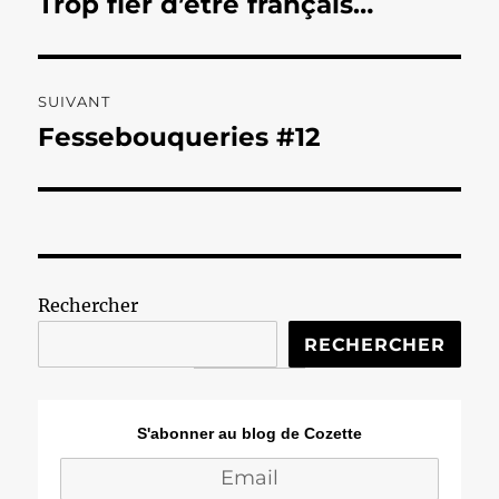
Trop fier d’être français…
Publication
précédente :
l’article
SUIVANT
Fessebouqueries #12
Publication
suivante :
Rechercher
RECHERCHER
S'abonner au blog de Cozette