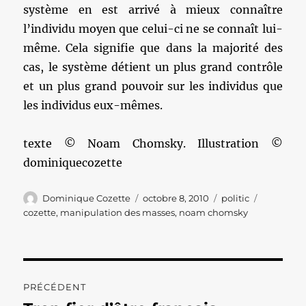
système en est arrivé à mieux connaître
l’individu moyen que celui-ci ne se connaît lui-
même. Cela signifie que dans la majorité des
cas, le système détient un plus grand contrôle
et un plus grand pouvoir sur les individus que
les individus eux-mêmes.
texte © Noam Chomsky. Illustration ©
dominiquecozette
Auteur
Publié
Catégories
Étiquette
Dominique Cozette
octobre 8, 2010
politic
le
cozette
,
manipulation des masses
,
noam chomsky
Navigation
PRÉCÉDENT
de