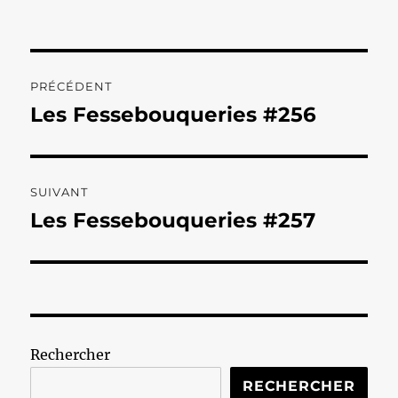
Navigation
PRÉCÉDENT
de
Les Fessebouqueries #256
Publication
précédente :
l’article
SUIVANT
Les Fessebouqueries #257
Publication
suivante :
Rechercher
RECHERCHER