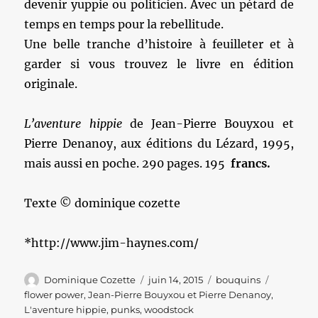
devenir yuppie ou politicien. Avec un pétard de
temps en temps pour la rebellitude.
Une belle tranche d’histoire à feuilleter et à
garder si vous trouvez le livre en édition
originale.
L’aventure hippie
de Jean-Pierre Bouyxou et
Pierre Denanoy, aux éditions du Lézard, 1995,
mais aussi en poche. 290 pages. 195
francs.
Texte © dominique cozette
*http://www.jim-haynes.com/
Auteur
Publié
Catégories
Étiquette
Dominique Cozette
juin 14, 2015
bouquins
le
flower power
,
Jean-Pierre Bouyxou et Pierre Denanoy
,
L'aventure hippie
,
punks
,
woodstock