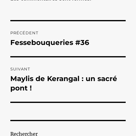
Navigation
PRÉCÉDENT
de
Fessebouqueries #36
Publication
précédente :
l’article
SUIVANT
Maylis de Kerangal : un sacré
Publication
suivante :
pont !
Rechercher