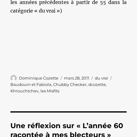
les années précédentes à partir de 55 dans la
catégorie « du vrai »)
Auteur
Publié
Catégories
Étiquettes
Dominique Cozette
mars 28, 2011
du vrai
le
Baudouin et Fabiola
,
Chubby Checker
,
dcozette
,
Khrouchtchev
,
les Misfits
Une réflexion sur « L’année 60
racontée à mes blecteurs »