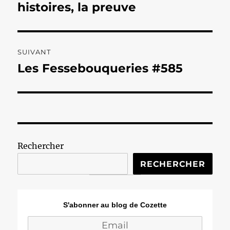
précédente :
histoires, la preuve
l’article
SUIVANT
Les Fessebouqueries #585
Publication
suivante :
Rechercher
RECHERCHER
S'abonner au blog de Cozette