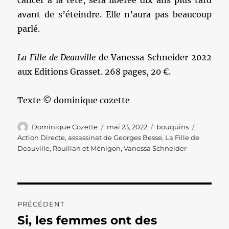
cancer à la tête, sera libérée dix ans plus tard
avant de s’éteindre. Elle n’aura pas beaucoup
parlé.
La Fille de Deauville
de Vanessa Schneider 2022
aux Editions Grasset. 268 pages, 20 €.
Texte © dominique cozette
Auteur
Publié
Catégories
Étiquette
Dominique Cozette
mai 23, 2022
bouquins
le
Action Directe
,
assassinat de Georges Besse
,
La Fille de
Deauville
,
Rouillan et Ménigon
,
Vanessa Schneider
Navigation
PRÉCÉDENT
de
Si, les femmes ont des
Publication