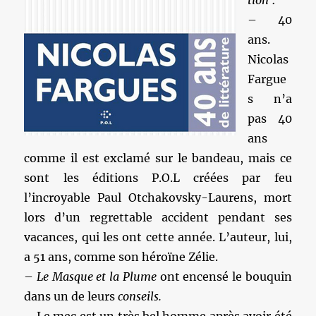
tion
:
– 40
ans.
Nicolas
Fargue
s n’a
pas 40
ans
comme il est exclamé sur le bandeau, mais ce
sont les éditions P.O.L créées par feu
l’incroyable Paul Otchakovsky-Laurens, mort
lors d’un regrettable accident pendant ses
vacances, qui les ont cette année. L’auteur, lui,
a 51 ans, comme son héroïne Zélie.
–
Le Masque et la Plume
ont encensé le bouquin
dans un de leurs
conseils.