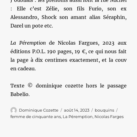
J’oubliais : les prénoms aussi font la rue Michel
: Elle c’est Zélie, son fils Furio, son ex
Alessandro, Shock son amant alias Séraphin,
Darel un pote etc.
La Péremption
de Nicolas Fargues, 2023 aux
éditions P.O.L. 190 pages, 19 €, ce qui nous fait
la page à dix centimes exactement, et la couv
en cadeau.
Texte © dominique cozette hors le passage
Babelio.
Auteur
Publié
Catégories
Étiquett
Dominique Cozette
août 14, 2023
bouquins
le
femme de cinquante ans
,
La Péremption
,
Nicolas Farges