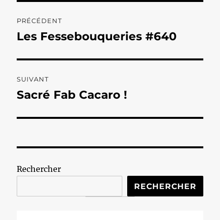
Navigation
PRÉCÉDENT
de
Les Fessebouqueries #640
Publication
précédente :
l’article
SUIVANT
Sacré Fab Cacaro !
Publication
suivante :
Rechercher
RECHERCHER