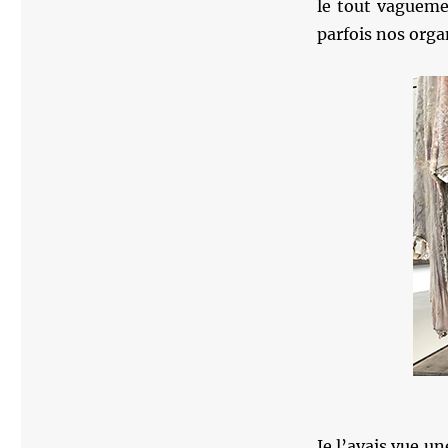
le tout vagueme
parfois nos orga
Je l’avais vue un