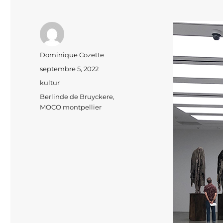
Auteur
Dominique Cozette
Publié
septembre 5, 2022
le
Catégories
kultur
Étiquettes
Berlinde de Bruyckere
,
MOCO montpellier