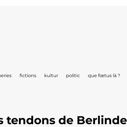
eries
fictions
kultur
politic
que fœtus là ?
es tendons de Berlind