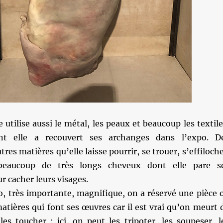
le utilise aussi le métal, les peaux et beaucoup les textile
nt elle a recouvert ses archanges dans l’expo. D
res matières qu’elle laisse pourrir, se trouer, s’effiloche
 beaucoup de très longs cheveux dont elle pare s
 cacher leurs visages.
po, très importante, magnifique, on a réservé une pièce 
matières qui font ses œuvres car il est vrai qu’on meurt 
es toucher : ici, on peut les tripoter, les soupeser, l