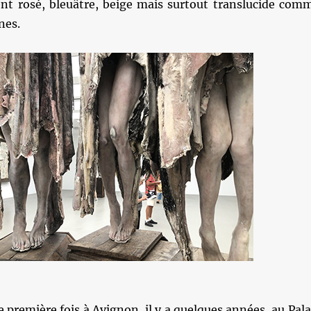
nt rosé, bleuâtre, beige mais surtout translucide com
nes.
e première fois à Avignon, il y a quelques années, au Pala