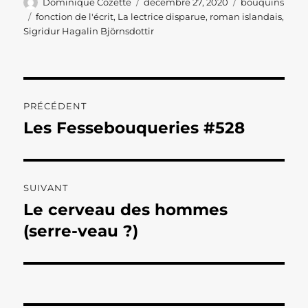
Auteur
Publié
Catégories
Dominique Cozette
décembre 27, 2020
bouquins
le
Étiquettes
fonction de l'écrit
,
La lectrice disparue
,
roman islandais
,
Sigridur Hagalin Björnsdottir
Navigation
PRÉCÉDENT
de
Les Fessebouqueries #528
Publication
précédente :
l’article
SUIVANT
Le cerveau des hommes
Publication
suivante :
(serre-veau ?)