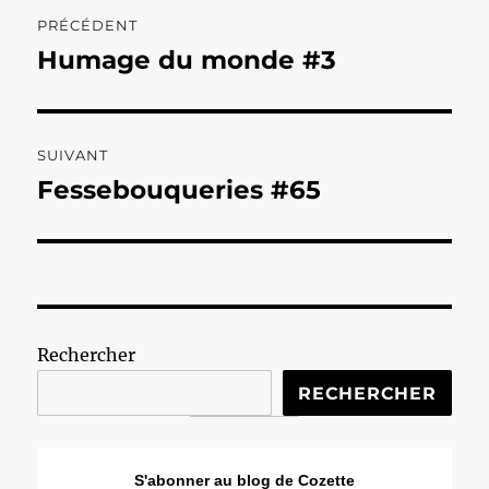
Navigation
PRÉCÉDENT
de
Humage du monde #3
Publication
précédente :
l’article
SUIVANT
Fessebouqueries #65
Publication
suivante :
Rechercher
RECHERCHER
S'abonner au blog de Cozette