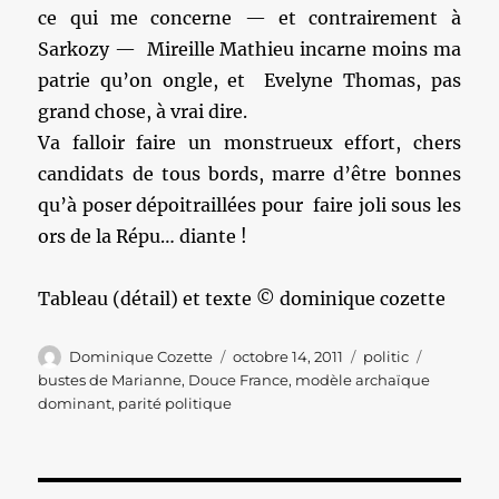
ce qui me concerne — et contrairement à
Sarkozy — Mireille Mathieu incarne moins ma
patrie qu’on ongle, et Evelyne Thomas, pas
grand chose, à vrai dire.
Va falloir faire un monstrueux effort, chers
candidats de tous bords, marre d’être bonnes
qu’à poser dépoitraillées pour faire joli sous les
ors de la Répu… diante !
Tableau (détail) et texte © dominique cozette
Auteur
Publié
Catégories
Étiquette
Dominique Cozette
octobre 14, 2011
politic
le
bustes de Marianne
,
Douce France
,
modèle archaïque
dominant
,
parité politique