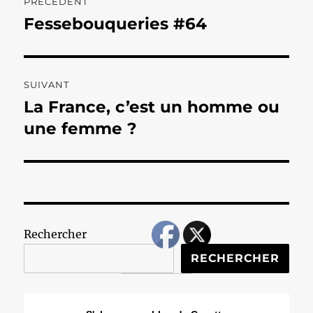
PRÉCÉDENT
de
Fessebouqueries #64
Publication
précédente :
l’article
SUIVANT
La France, c’est un homme ou
Publication
suivante :
une femme ?
Rechercher
RECHERCHER