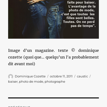
Image d’un magazine. texte © dominique
cozette (quoi que… quelqu’un l’a probablement
dit avant moi)
Auteur
Publié
Catégories
Étiquette
Dominique Cozette
octobre 11, 2011
caustic
le
baiser
,
photo de mode
,
photographe
Navigation