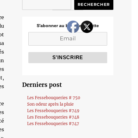
RECHERCHER
re
du
S'abonner au blog de Cozette
ot
sa
és
un
es
t,
Derniers post
es
Les Fessebouqueries # 750
ce
Son odeur après la pluie
Les Fessebouqueries #749
es
Les Fessebouqueries #748
té
Les Fessebouqueries #747
es