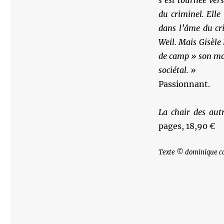
s’est tournée vers
du criminel. Elle 
dans l’âme du cri
Weil. Mais Gisèle 
de camp » son mot
sociétal. »
Passionnant.
La chair des aut
pages, 18,90 €
Texte © dominique c