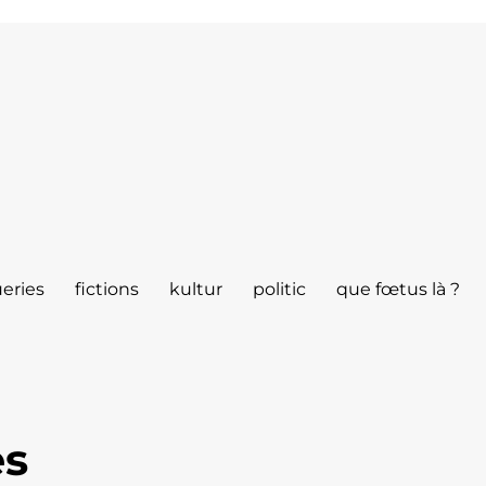
eries
fictions
kultur
politic
que fœtus là ?
es