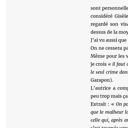
sont personnelle
considéré Gisèl
regardé son vis
dessus de la mo
J’ai vu aussi qu
On ne cessera pas
Même pour les vi
je crois «
il faut
le seul crime don
Garapon).
L’autrice a com
peu trop mais ça 
Extrait :
« On pou
que le malheur la
celle qui, après 