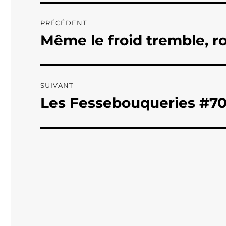
Navigation
PRÉCÉDENT
de
Même le froid tremble, 
Publication
précédente :
l’article
SUIVANT
Les Fessebouqueries #7
Publication
suivante :