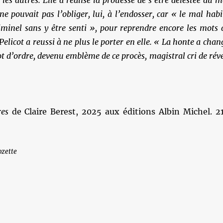
 les autres. Elle a réalisé la prouesse de s’être délestée du m
ne pouvait pas l’obliger, lui, à l’endosser, car « le mal habi
minel sans y être senti », pour reprendre encore les mots 
Pelicot a reussi à ne plus le porter en elle. « La honte a chan
 d’ordre, devenu emblème de ce procès, magistral cri de réve
res
de Claire Berest, 2025 aux éditions Albin Michel. 2
ozette