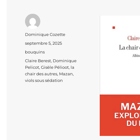
Auteur
Dominique Cozette
Publié
septembre 5, 2025
le
Catégories
bouquins
Étiquettes
Claire Berest
,
Dominique
Pelicot
,
Gisèle Pélioot
,
la
chair des autres
,
Mazan
,
viols sous sédation