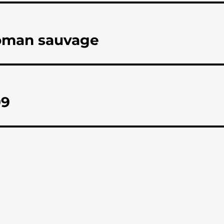
roman sauvage
09