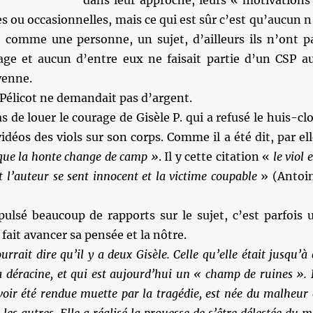
dans leur approche, leurs « motivations
s ou occasionnelles, mais ce qui est sûr c’est qu’aucun n
e comme une personne, un sujet, d’ailleurs ils n’ont p
age et aucun d’entre eux ne faisait partie d’un CSP a
yenne.
e Pélicot ne demandait pas d’argent.
 de louer le courage de Gisèle P. qui a refusé le huis-clo
déos des viols sur son corps. Comme il a été dit, par ell
 que la honte change de camp »
. Il y cette citation «
le viol 
t l’auteur se sent innocent et la victime coupable
» (Antoi
pulsé beaucoup de rapports sur le sujet, c’est parfois 
fait avancer sa pensée et la nôtre.
rrait dire qu’il y a deux Gisèle. Celle qu’elle était jusqu’à 
 déracine, et qui est aujourd’hui un « champ de ruines ». 
avoir été rendue muette par la tragédie, est née du malheur 