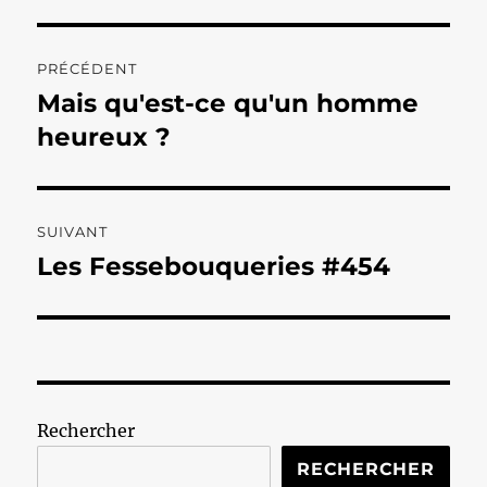
Navigation
PRÉCÉDENT
de
Mais qu'est-ce qu'un homme
Publication
précédente :
heureux ?
l’article
SUIVANT
Les Fessebouqueries #454
Publication
suivante :
Rechercher
RECHERCHER