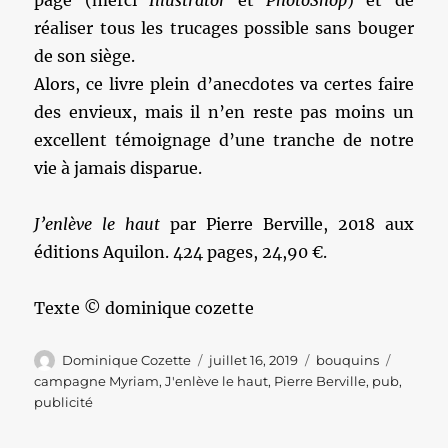
page (merci
Illustrator
et
PhotoShop
) et de
réaliser tous les trucages possible sans bouger
de son siège.
Alors, ce livre plein d’anecdotes va certes faire
des envieux, mais il n’en reste pas moins un
excellent témoignage d’une tranche de notre
vie à jamais disparue.
J’enlève le haut
par Pierre Berville, 2018 aux
éditions Aquilon. 424 pages, 24,90 €.
Texte © dominique cozette
Auteur
Publié
Catégories
Étiquet
Dominique Cozette
juillet 16, 2019
bouquins
le
campagne Myriam
,
J'enlève le haut
,
Pierre Berville
,
pub
,
publicité