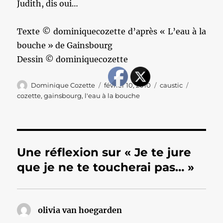
Judith, dis oui…
Texte © dominiquecozette d’après « L’eau à la
bouche » de Gainsbourg
Dessin © dominiquecozette
Auteur
Publié
Catégories
Étiquette
Dominique Cozette
février 10, 2010
caustic
le
cozette
,
gainsbourg
,
l'eau à la bouche
Une réflexion sur « Je te jure
que je ne te toucherai pas… »
olivia van hoegarden
dit :