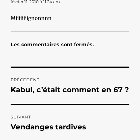
février 11, 2010 à 11:24 am
Miiiiiiiignonnnn
Les commentaires sont fermés.
Navigation
PRÉCÉDENT
de
Kabul, c’était comment en 67 ?
Publication
précédente :
l’article
SUIVANT
Vendanges tardives
Publication
suivante :