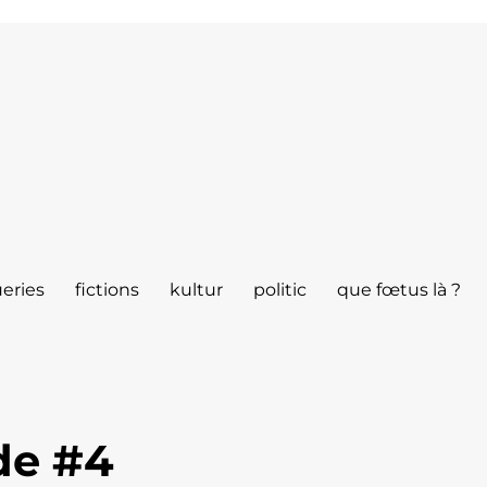
eries
fictions
kultur
politic
que fœtus là ?
de #4