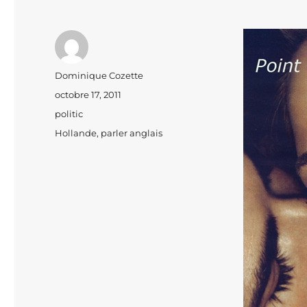
Auteur
Dominique Cozette
Publié
octobre 17, 2011
le
Catégories
politic
Étiquettes
Hollande
,
parler anglais