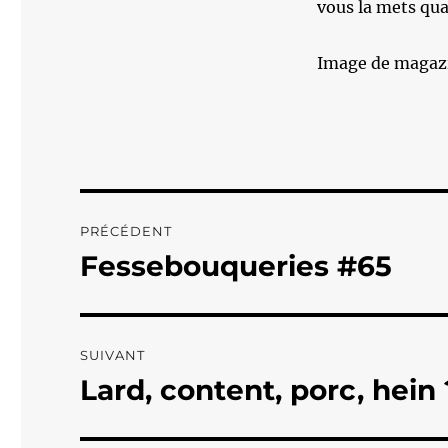
vous la mets qu
Image de magazi
Navigation
PRÉCÉDENT
de
Fessebouqueries #65
Publication
précédente :
l’article
SUIVANT
Lard, content, porc, hein
Publication
suivante :