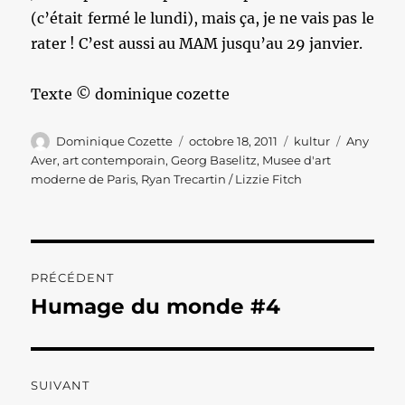
(c’était fermé le lundi), mais ça, je ne vais pas le
rater ! C’est aussi au MAM jusqu’au 29 janvier.
Texte © dominique cozette
Auteur
Publié
Catégories
Étiquette
Dominique Cozette
octobre 18, 2011
kultur
Any
le
Aver
,
art contemporain
,
Georg Baselitz
,
Musee d'art
moderne de Paris
,
Ryan Trecartin / Lizzie Fitch
Navigation
PRÉCÉDENT
de
Humage du monde #4
Publication
précédente :
l’article
SUIVANT