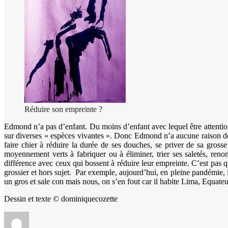
Réduire son empreinte ?
Edmond n’a pas d’enfant. Du moins d’enfant avec lequel être attentionn
sur diverses « espèces vivantes ». Donc Edmond n’a aucune raison de s
faire chier à réduire la durée de ses douches, se priver de sa grosse
moyennement verts à fabriquer ou à éliminer, trier ses saletés, renon
différence avec ceux qui bossent à réduire leur empreinte. C’est pas q
grossier et hors sujet. Par exemple, aujourd’hui, en pleine pandémie, i
un gros et sale con mais nous, on s’en fout car il habite Lima, Equateur
Dessin et texte © dominiquecozette
Auteur
Publié
Catégories
Étiquettes
le