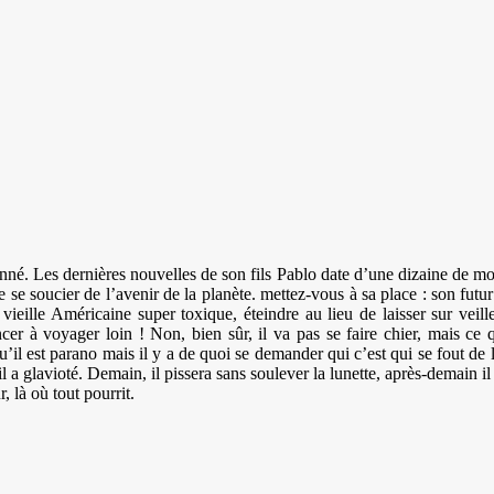
é. Les dernières nouvelles de son fils Pablo date d’une dizaine de mois
e soucier de l’avenir de la planète. mettez-vous à sa place : son futur 
 vieille Américaine super toxique, éteindre au lieu de laisser sur veill
cer à voyager loin ! Non, bien sûr, il va pas se faire chier, mais ce qu
u’il est parano mais il y a de quoi se demander qui c’est qui se fout de 
l a glavioté. Demain, il pissera sans soulever la lunette, après-demain i
, là où tout pourrit.