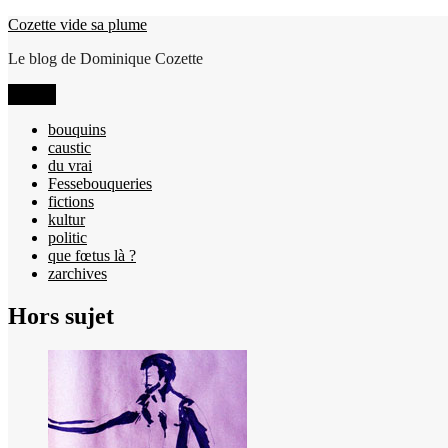
Aller
Cozette vide sa plume
au
Le blog de Dominique Cozette
contenu
Menu
bouquins
caustic
du vrai
Fessebouqueries
fictions
kultur
politic
que fœtus là ?
zarchives
Hors sujet