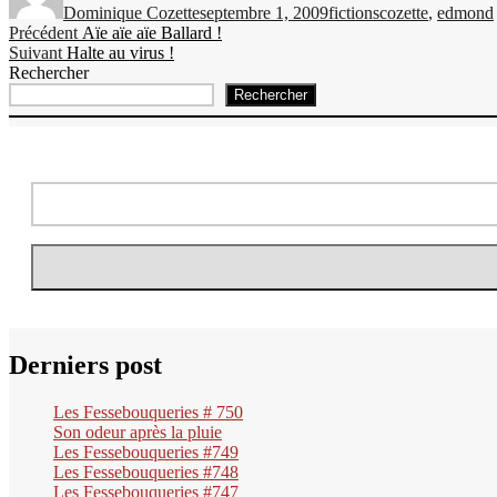
Dominique Cozette
septembre 1, 2009
fictions
cozette
,
edmond
Navigation
Publication
Précédent
Aïe aïe aïe Ballard !
Publication
précédente :
Suivant
Halte au virus !
de
suivante :
Rechercher
l’article
Rechercher
Derniers post
Les Fessebouqueries # 750
Son odeur après la pluie
Les Fessebouqueries #749
Les Fessebouqueries #748
Les Fessebouqueries #747